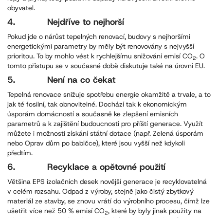
obyvatel.
4. Nejdříve to nejhorší
Pokud jde o nárůst tepelných renovací, budovy s nejhoršími
energetickými parametry by měly být renovovány s nejvyšší
prioritou. To by mohlo vést k rychlejšímu snižování emisí CO
. O
2
tomto přístupu se v současné době diskutuje také na úrovni EU.
5. Není na co čekat
Tepelná renovace snižuje spotřebu energie okamžitě a trvale, a to
jak té fosilní, tak obnovitelné. Dochází tak k ekonomickým
úsporám domácností a současně ke zlepšení emisních
parametrů a k zajištění budoucnosti pro příští generace. Využít
můžete i možnosti získání státní dotace (např. Zelená úsporám
nebo Oprav dům po babičce), které jsou vyšší než kdykoli
předtím.
6. Recyklace a opětovné použití
Většina EPS izolačních desek novější generace je recyklovatelná
v celém rozsahu. Odpad z výroby, stejně jako čistý zbytkový
materiál ze stavby, se znovu vrátí do výrobního procesu, čímž lze
ušetřit více než 50 % emisí CO
, které by byly jinak použity na
2