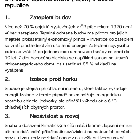
republice
1. Zateplení budov
Více než 70 % objektů vystavěných v ČR před rokem 1970 není
vůbec zatepleno. Tepelná ochrana budov má přitom pro jejich
majitele prokazatelný ekonomický přínos ‒ investice do zateplení
se vrátí prostřednictvím ušetřené energie. Zateplení nejvyššího
patra se vrátí již po jednom roce a renovace fasády se vrátí do
10 let. Z dlouhodobého hlediska se například sanací na úroveň
nízkoenergetického domu dá ušetřit až 85 % nákladů na
vytápění!
2. Izolace proti horku
Situace je stejná i při chlazení interiéru, které taktéž vyžaduje
energii. Izolace v tomto případě nejen snižuje energetickou
spotřebu chladicí jednotky, ale přináší i výhodu až o 6 °C
chladnějších obytných prostor.
3. Nezávislost a rozvoj
Snaha o dosažení klimatických cílů nabízí kromě zlepšení emisní
situace další velké příležitosti: nezávislost na rostoucích cenách
ropy a plynu, tedy pozitivní dopady na zvýšení životní úrovně