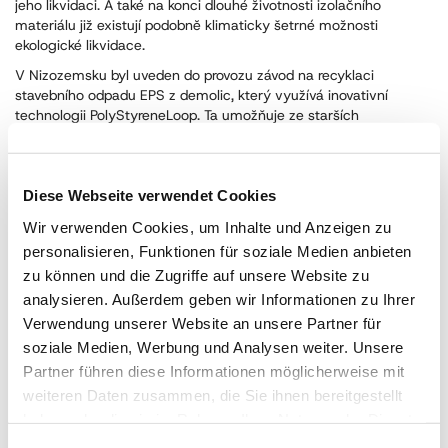
jeho likvidaci. A také na konci dlouhé životnosti izolačního
materiálu již existují podobně klimaticky šetrné možnosti
ekologické likvidace.
V Nizozemsku byl uveden do provozu závod na recyklaci
stavebního odpadu EPS z demolic, který využívá inovativní
technologii PolyStyreneLoop. Ta umožňuje ze starších
demoličních materiálů získat zpět čistý polystyren použitelný
znovu ve výrobním procesu a dokonce i brom z původního
retardéru hoření jako důležitou surovinu. Tato technologie by se
mohla postupně rozšiřovat i do dalších zemí.
Diese Webseite verwendet Cookies
Wir verwenden Cookies, um Inhalte und Anzeigen zu
personalisieren, Funktionen für soziale Medien anbieten
zu können und die Zugriffe auf unsere Website zu
Se svými
dotazy při výběru tepelné izolace
a při hledání
nejvhodnějšího řešení se můžete obracet přímo na
analysieren. Außerdem geben wir Informationen zu Ihrer
naše
obchodní zástupce v jednotlivých regionech
.
Verwendung unserer Website an unsere Partner für
soziale Medien, Werbung und Analysen weiter. Unsere
Případné specifické technické otázky Vám rádi zodpoví naši
odborníci z
oddělení technického poradenství
.
Partner führen diese Informationen möglicherweise mit
weiteren Daten zusammen, die Sie ihnen bereitgestellt
haben oder die sie im Rahmen Ihrer Nutzung der Dienste
gesammelt haben.
Impressum