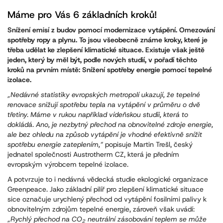
Máme pro Vás 6 základních kroků!
Snížení emisí z budov pomocí modernizace vytápění. Omezování
spotřeby ropy a plynu. To jsou všeobecně známe kroky, které je
třeba udělat ke zlepšení klimatické situace. Existuje však ještě
jeden, který by měl být, podle nových studií, v pořadí těchto
kroků na prvním místě: Snížení spotřeby energie pomocí tepelné
izolace.
„Nedávné statistiky evropských metropolí ukazují, že tepelné
renovace snižují spotřebu tepla na vytápění v průměru o dvě
třetiny. Máme v rukou například vídeňskou studii, která to
dokládá. Ano, je nezbytný přechod na obnovitelné zdroje energie,
ale bez ohledu na způsob vytápění je vhodné efektivně snížit
spotřebu energie zateplením,“
popisuje Martin Trešl, český
jednatel společnosti Austrotherm CZ, která je předním
evropským výrobcem tepelné izolace.
A potvrzuje to i nedávná vědecká studie ekologické organizace
Greenpeace. Jako základní pilíř pro zlepšení klimatické situace
sice označuje urychlený přechod od vytápění fosilními palivy k
obnovitelným zdrojům tepelné energie, zároveň však uvádí:
„Rychlý přechod na CO
neutrální zásobování teplem se může
2