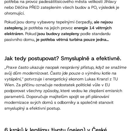
potřeba na provoz padesátitisícového města velikosti Jihlavy
nebo Děčína PŘED zateplením všech budov a PO, výsledek je
ohromující.
Pokud jsou domy vybaveny tepelnými čerpadly,
ale nejsou
zatepleny,
je potřeba na jejich provoz
energie 14 větrných
elektráren
. Pokud
jsou budovy zatepleny
podle standardu
pasivního domu,
je potřeba větrná turbína pouze jedna…
Jak tedy postupovat? Smysluplně a efektivně.
„Praxe často ukazuje naopak nesprávný přístup, když se snažíme
svůj dům modernizovat. Často jde pouze o výměnu kotle na
vytápění,“
potvrzuje i energetický ekonom Lukas Kranzl z TU
Wien. Za příčinu označuje nedostatek politické vůle v EU
podporovat všechny způsoby, které vedou ke zlepšení emisních
parametrů. Doporučuje majitelům spojit se při plánování
modernizace svých domů s odborníky a společně stanovit
smysluplný a efektivní postup.
6 kroků k lepšímu životu (nejen) v České