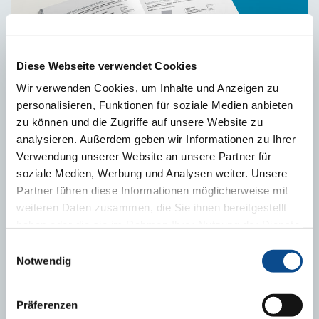
Diese Webseite verwendet Cookies
Wir verwenden Cookies, um Inhalte und Anzeigen zu
personalisieren, Funktionen für soziale Medien anbieten
zu können und die Zugriffe auf unsere Website zu
analysieren. Außerdem geben wir Informationen zu Ihrer
Katalog výrobků Austrotherm
Verwendung unserer Website an unsere Partner für
soziale Medien, Werbung und Analysen weiter. Unsere
Partner führen diese Informationen möglicherweise mit
KE STAŽENÍ
weiteren Daten zusammen, die Sie ihnen bereitgestellt
haben oder die sie im Rahmen Ihrer Nutzung der Dienste
Brožura Austrotherm Fasádní profily
gesammelt haben.
Impressum
Einwilligungsauswahl
Prospekt Austrotherm Fasádní profily Pokyny pro použití
Notwendig
Přehled Austrotherm Fasádních profilů - Deskové profily a
bosáže, Podhledové profily
Präferenzen
Přehled Austrotherm Fasádních profilů - Drážkové,