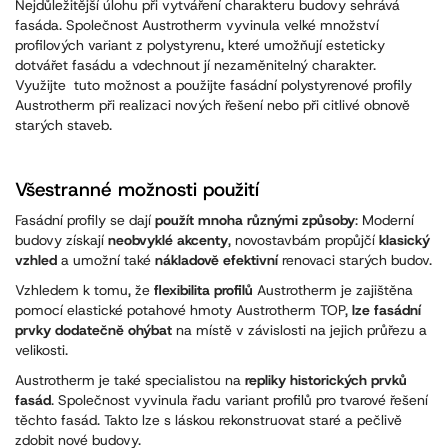
Nejdůležitější úlohu při vytváření charakteru budovy sehrává
fasáda. Společnost Austrotherm vyvinula velké množství
profilových variant z polystyrenu, které umožňují esteticky
dotvářet fasádu a vdechnout jí nezaměnitelný charakter.
Využijte tuto možnost a použijte fasádní polystyrenové profily
Austrotherm při realizaci nových řešení nebo při citlivé obnově
starých staveb.
Všestranné možnosti použití
Fasádní profily se dají
použít mnoha různými způsoby
: Moderní
budovy získají
neobvyklé akcenty
, novostavbám propůjčí
klasický
vzhled
a umožní také
nákladově efektivní
renovaci starých budov.
Vzhledem k tomu, že
flexibilita profilů
Austrotherm je zajištěna
pomocí elastické potahové hmoty Austrotherm TOP,
lze fasádní
prvky dodatečně ohýbat
na místě v závislosti na jejich průřezu a
velikosti.
Austrotherm je také specialistou na
repliky historických prvků
fasád
. Společnost vyvinula řadu variant profilů pro tvarové řešení
těchto fasád. Takto lze s láskou rekonstruovat staré a pečlivě
zdobit nové budovy.