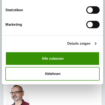
parapetní, rámové profily
Statistiken
Přehled Austrotherm Fasádních profilů - Římsy
Technický list Austrotherm Fasádní profily
Marketing
Technický list Austrotherm PU lepidlo na spoje fasádních
profilů
Technický list Austrotherm Vyrovnávací hmota na spáry
Details zeigen
spojů fasádních profilů
Album realizací Fasádní profily Austrotherm
Alle zulassen
TECHNICKÁ PODPORA
Ablehnen