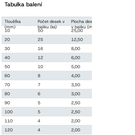
Tabulka balení
Tloušťka
Počet desek v
Plocha desek
Objem desek
(mm)
balíku (ks)
v balíku (m2)
v balíku (m3)
10
50
25,00
0,250
20
25
12,50
0,250
30
16
8,00
0,240
40
12
6,00
0,240
50
10
5,00
0,250
60
8
4,00
0,240
70
7
3,50
0,245
80
6
3,00
0,240
90
5
2,50
0,225
100
5
2,50
0,250
110
4
2,00
0,220
120
4
2,00
0,240