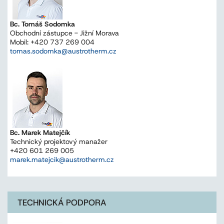
Bc. Tomáš Sodomka
Obchodní zástupce - Jižní Morava
Mobil: +420 737 269 004
tomas.sodomka@austrotherm.cz
Bc. Marek Matejčík
Technický projektový manažer
+420 601 269 005
marek.matejcik@austrotherm.cz
TECHNICKÁ PODPORA