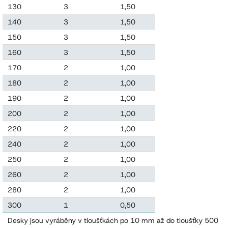
130
3
1,50
0,195
140
3
1,50
0,210
150
3
1,50
0,210
160
3
1,50
0,240
170
2
1,00
0,170
180
2
1,00
0,180
190
2
1,00
0,190
200
2
1,00
0,200
220
2
1,00
0,220
240
2
1,00
0,240
250
2
1,00
0,250
260
2
1,00
0,260
280
2
1,00
0,280
300
1
0,50
0,150
Desky jsou vyráběny v tloušťkách po 10 mm až do tloušťky 500