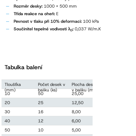
Rozměr desky:
1000 x 500 mm
Třída reakce na oheň:
E
Pevnost v tlaku při 10% deformaci:
100 kPa
Součinitel tepelné vodivosti λ
:
0,037 W/m.K
D
Tabulka balení
Tloušťka
Počet desek v
Plocha desek
Objem desek
(mm)
balíku (ks)
v balíku (m2)
v balíku (m3)
10
50
25,00
0,250
20
25
12,50
0,250
30
16
8,00
0,240
40
12
6,00
0,240
50
10
5,00
0,250