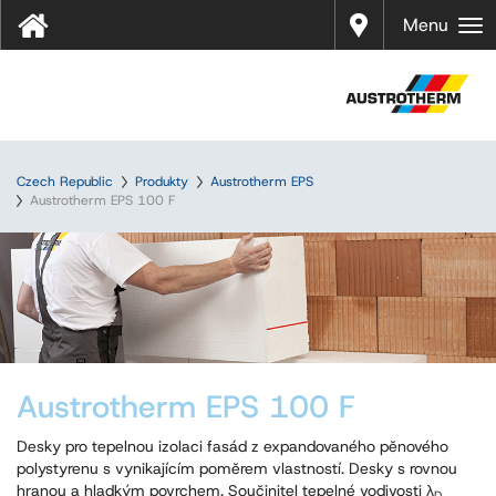
Prodej
Menu
Czech Republic
Produkty
Austrotherm EPS
Austrotherm EPS 100 F
Austrotherm EPS 100 F
Desky pro tepelnou izolaci fasád z expandovaného pěnového
polystyrenu s vynikajícím poměrem vlastností. Desky s rovnou
hranou a hladkým povrchem. Součinitel tepelné vodivosti λ
D