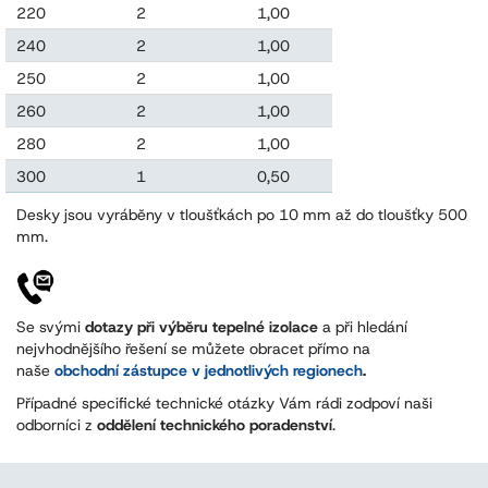
220
2
1,00
0,220
240
2
1,00
0,240
250
2
1,00
0,250
260
2
1,00
0,260
280
2
1,00
0,280
300
1
0,50
0,150
Desky jsou vyráběny v tloušťkách po 10 mm až do tloušťky 500
mm.
Se svými
dotazy při výběru tepelné izolace
a při hledání
nejvhodnějšího řešení se můžete obracet přímo na
naše
obchodní zástupce v jednotlivých regionech
.
Případné specifické technické otázky Vám rádi zodpoví naši
odborníci z
oddělení technického poradenství
.