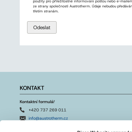
použity pro příležitostné informování poštou nebo e-maile
ze strany společnosti Austrotherm. Údaje nebudou předává
třetím stranám.
KONTAKT
Kontaktní formulá
ř
+420 737 269 011
info@austrotherm.cz