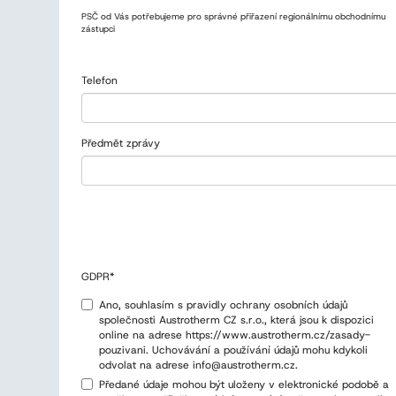
PSČ od Vás potřebujeme pro správné přiřazení regionálnímu obchodnímu
zástupci
Telefon
Předmět zprávy
GDPR
*
Ano, souhlasím s pravidly ochrany osobních údajů
společnosti Austrotherm CZ s.r.o., která jsou k dispozici
online na adrese https://www.austrotherm.cz/zasady-
pouzivani. Uchovávání a používání údajů mohu kdykoli
odvolat na adrese info@austrotherm.cz.
Předané údaje mohou být uloženy v elektronické podobě a