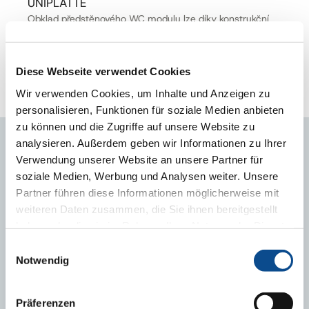
UNIPLATTE
Obklad předstěnového WC modulu lze díky konstrukční
desce UNIPLATTE provést jednoduše a rychle. Desku
stačí nařezat, přilepit a opatřit obkladem.
Diese Webseite verwendet Cookies
Wir verwenden Cookies, um Inhalte und Anzeigen zu
1
2
3
4
5
personalisieren, Funktionen für soziale Medien anbieten
zu können und die Zugriffe auf unsere Website zu
analysieren. Außerdem geben wir Informationen zu Ihrer
MOHLO BY VÁS ZAJÍMAT
Verwendung unserer Website an unsere Partner für
soziale Medien, Werbung und Analysen weiter. Unsere
Magazín
Partner führen diese Informationen möglicherweise mit
weiteren Daten zusammen, die Sie ihnen bereitgestellt
Novinky a informace
haben oder die sie im Rahmen Ihrer Nutzung der Dienste
Časté dotazy
gesammelt haben.
Impressum
Einwilligungsauswahl
Životní prostředí
Notwendig
Präferenzen