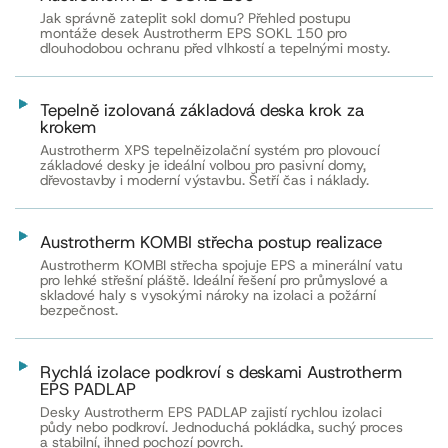
Jak správně zateplit sokl domu? Přehled postupu
montáže desek Austrotherm EPS SOKL 150 pro
dlouhodobou ochranu před vlhkostí a tepelnými mosty.
Tepelně izolovaná základová deska krok za
krokem
Austrotherm XPS tepelněizolační systém pro plovoucí
základové desky je ideální volbou pro pasivní domy,
dřevostavby i moderní výstavbu. Šetří čas i náklady.
Austrotherm KOMBI střecha postup realizace
Austrotherm KOMBI střecha spojuje EPS a minerální vatu
pro lehké střešní pláště. Ideální řešení pro průmyslové a
skladové haly s vysokými nároky na izolaci a požární
bezpečnost.
Rychlá izolace podkroví s deskami Austrotherm
EPS PADLAP
Desky Austrotherm EPS PADLAP zajistí rychlou izolaci
půdy nebo podkroví. Jednoduchá pokládka, suchý proces
a stabilní, ihned pochozí povrch.