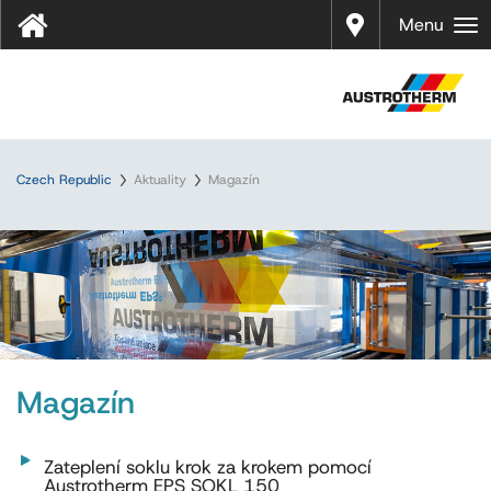
Prodej
Menu
Czech Republic
Aktuality
Magazín
Magazín
Zateplení soklu krok za krokem pomocí
Austrotherm EPS SOKL 150