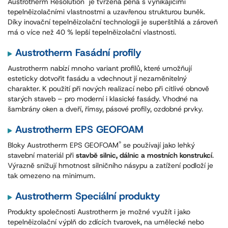
Austrotherm Resolution
je tvrzená pěna s vynikajícími
tepelněizolačními vlastnostmi a uzavřenou strukturou buněk.
Díky inovační tepelněizolační technologii je superštíhlá a zároveň
má o více než 40 % lepší tepelněizolační vlastnosti.
Austrotherm Fasádní profily
Austrotherm nabízí mnoho variant profilů, které umožňují
esteticky dotvořit fasádu a vdechnout jí nezaměnitelný
charakter. K použití při nových realizací nebo při citlivé obnově
starých staveb – pro moderní i klasické fasády. Vhodné na
šambrány oken a dveří, římsy, pásové profily, ozdobné prvky.
Austrotherm EPS GEOFOAM
®
Bloky Austrotherm EPS GEOFOAM
se používají jako lehký
stavební materiál při
stavbě silnic, dálnic a mostních konstrukcí
.
Výrazně snižují hmotnost silničního násypu a zatížení podloží je
tak omezeno na minimum.
Austrotherm Speciální produkty
Produkty společnosti Austrotherm je možné využít i jako
tepelněizolační výplň do zdících tvarovek, na umělecké nebo