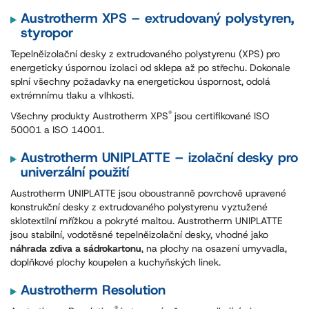
Austrotherm XPS – extrudovaný polystyren,
styropor
Tepelněizolační desky z extrudovaného polystyrenu (XPS) pro
energeticky úspornou izolaci od sklepa až po střechu. Dokonale
splní všechny požadavky na energetickou úspornost, odolá
extrémnímu tlaku a vlhkosti.
®
Všechny produkty Austrotherm XPS
jsou certifikované ISO
50001 a ISO 14001.
Austrotherm UNIPLATTE – izolační desky pro
univerzální použití
Austrotherm UNIPLATTE jsou oboustranně povrchově upravené
konstrukční desky z extrudovaného polystyrenu vyztužené
sklotextilní mřížkou a pokryté maltou. Austrotherm UNIPLATTE
jsou stabilní, vodotěsné tepelněizolační desky, vhodné jako
náhrada zdiva a sádrokartonu
, na plochy na osazení umyvadla,
doplňkové plochy koupelen a kuchyňských linek.
Austrotherm Resolution
®