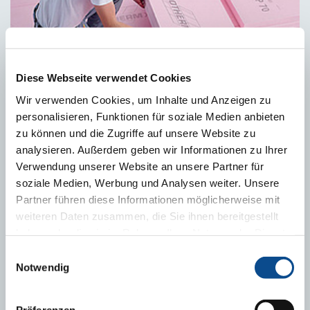
Diese Webseite verwendet Cookies
Austrotherm XPS - extrémní izolace
Wir verwenden Cookies, um Inhalte und Anzeigen zu
personalisieren, Funktionen für soziale Medien anbieten
zu können und die Zugriffe auf unsere Website zu
analysieren. Außerdem geben wir Informationen zu Ihrer
Verwendung unserer Website an unsere Partner für
soziale Medien, Werbung und Analysen weiter. Unsere
Partner führen diese Informationen möglicherweise mit
weiteren Daten zusammen, die Sie ihnen bereitgestellt
haben oder die sie im Rahmen Ihrer Nutzung der Dienste
gesammelt haben.
Impressum
Einwilligungsauswahl
Notwendig
Jak zateplit dům?