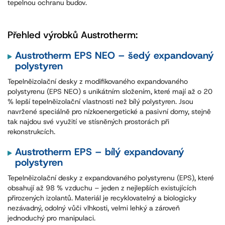
tepelnou ochranu budov.
Přehled výrobků Austrotherm:
Austrotherm EPS NEO – šedý expandovaný
polystyren
Tepelněizolační desky z modifikovaného expandovaného
polystyrenu (EPS NEO) s unikátním složením, které mají až o 20
% lepší tepelněizolační vlastnosti než bílý polystyren. Jsou
navržené speciálně pro nízkoenergetické a pasivní domy, stejně
tak najdou své využití ve stísněných prostorách při
rekonstrukcích.
Austrotherm EPS – bílý expandovaný
polystyren
Tepelněizolační desky z expandovaného polystyrenu (EPS), které
obsahují až 98 % vzduchu – jeden z nejlepších existujících
přirozených izolantů. Materiál je recyklovatelný a biologicky
nezávadný, odolný vůči vlhkosti, velmi lehký a zároveň
jednoduchý pro manipulaci.