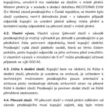
kupujícímu, umožní-li mu nakládat se zbožím v místě plnění.
Místem plnění je v souladu s dodací doložkou INCOTERMS EXW
(Ex Works) závod prodávajícího v České republice, ve kterém bylo
zboží vyrobeno, není-li dohodnuto jinak – v takovém případě
odpovídá kupující za uvedení platné adresy místa plnění a
kontaktní osoby odpovědné za převzetí zboží v místě plnění.
4.2. Vlastní vývoz.
Vlastní vývoz (převzetí zboží v závodě
prodávajícího) je možný výhradně po dohodě s prodávajícím a po
předložení čísla potvrzení objednávky, které kupující obdržel.
Prodávající vydá zboží jakékoliv osobě, která se tímto číslem
prokáže, proto kupující odpovídá za jeho ochranu před zneužitím.
3
U vlastních vývozů v množství do 5 m
může prodávající účtovat
příplatek ve výši 500 Kč.
4.3. Lhůta k dodání zboží.
Kupující bere na vědomí, že lhůta k
dodání zboží, přestože je uvedena ve smlouvě, je vzhledem k
technickým možnostem prodávajícího pouze orientační a
smlouva proto neobsahuje dohodu smluvních stran na přesné
lhůtě k dodání zboží. Prodávající je povinen dodat zboží ve lhůtě
přiměřené okolnostem.
4.4. Převzetí zboží.
Při převzetí zboží v místě plnění odlišném od
závodu prodávajícího musí kupující zajistit, aby bylo místo