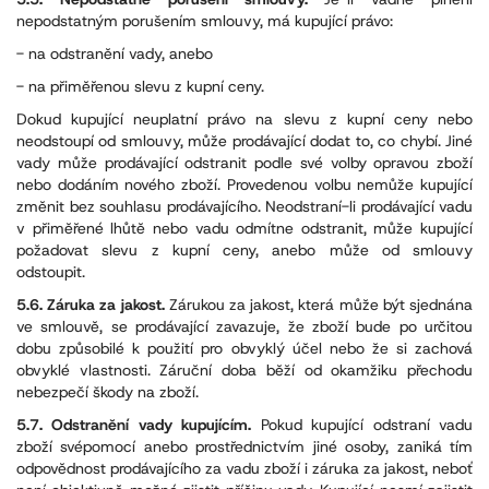
nepodstatným porušením smlouvy, má kupující právo:
- na odstranění vady, anebo
- na přiměřenou slevu z kupní ceny.
Dokud kupující neuplatní právo na slevu z kupní ceny nebo
neodstoupí od smlouvy, může prodávající dodat to, co chybí. Jiné
vady může prodávající odstranit podle své volby opravou zboží
nebo dodáním nového zboží. Provedenou volbu nemůže kupující
změnit bez souhlasu prodávajícího. Neodstraní-li prodávající vadu
v přiměřené lhůtě nebo vadu odmítne odstranit, může kupující
požadovat slevu z kupní ceny, anebo může od smlouvy
odstoupit.
5.6. Záruka za jakost.
Zárukou za jakost, která může být sjednána
ve smlouvě, se prodávající zavazuje, že zboží bude po určitou
dobu způsobilé k použití pro obvyklý účel nebo že si zachová
obvyklé vlastnosti. Záruční doba běží od okamžiku přechodu
nebezpečí škody na zboží.
5.7. Odstranění vady kupujícím.
Pokud kupující odstraní vadu
zboží svépomocí anebo prostřednictvím jiné osoby, zaniká tím
odpovědnost prodávajícího za vadu zboží i záruka za jakost, neboť