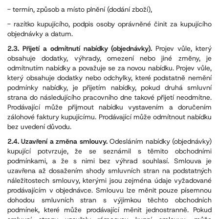
- termín, způsob a místo plnění (dodání zboží),
- razítko kupujícího, podpis osoby oprávněné činit za kupujícího
objednávky a datum.
2.3. Přijetí a odmítnutí nabídky (objednávky).
Projev vůle, který
obsahuje dodatky, výhrady, omezení nebo jiné změny, je
odmítnutím nabídky a považuje se za novou nabídku. Projev vůle,
který obsahuje dodatky nebo odchylky, které podstatně nemění
podmínky nabídky, je přijetím nabídky, pokud druhá smluvní
strana do následujícího pracovního dne takové přijetí neodmítne.
Prodávající může přijmout nabídku vystavením a doručením
zálohové faktury kupujícímu. Prodávající může odmítnout nabídku
bez uvedení důvodu.
2.4. Uzavření a změna smlouvy.
Odesláním nabídky (objednávky)
kupující potvrzuje, že se seznámil s těmito obchodními
podmínkami, a že s nimi bez výhrad souhlasí. Smlouva je
uzavřena až dosažením shody smluvních stran na podstatných
náležitostech smlouvy, kterými jsou zejména údaje vyžadované
prodávajícím v objednávce. Smlouvu lze měnit pouze písemnou
dohodou smluvních stran s výjimkou těchto obchodních
podmínek, které může prodávající měnit jednostranně. Pokud