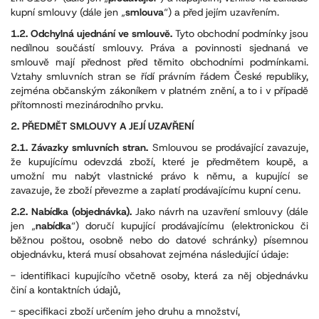
kupní smlouvy (dále jen „
smlouva
“) a před jejím uzavřením.
1.2. Odchylná ujednání ve smlouvě.
Tyto obchodní podmínky jsou
nedílnou součástí smlouvy. Práva a povinnosti sjednaná ve
smlouvě mají přednost před těmito obchodními podmínkami.
Vztahy smluvních stran se řídí právním řádem České republiky,
zejména občanským zákoníkem v platném znění, a to i v případě
přítomnosti mezinárodního prvku.
2. PŘEDMĚT SMLOUVY A JEJÍ UZAVŘENÍ
2.1. Závazky smluvních stran.
Smlouvou se prodávající zavazuje,
že kupujícímu odevzdá zboží, které je předmětem koupě, a
umožní mu nabýt vlastnické právo k němu, a kupující se
zavazuje, že zboží převezme a zaplatí prodávajícímu kupní cenu.
2.2. Nabídka (objednávka).
Jako návrh na uzavření smlouvy (dále
jen „
nabídka
“) doručí kupující prodávajícímu (elektronickou či
běžnou poštou, osobně nebo do datové schránky) písemnou
objednávku, která musí obsahovat zejména následující údaje:
- identifikaci kupujícího včetně osoby, která za něj objednávku
činí a kontaktních údajů,
- specifikaci zboží určením jeho druhu a množství,