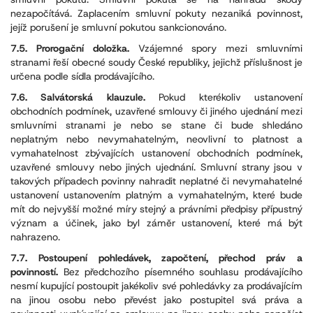
nezapočítává. Zaplacením smluvní pokuty nezaniká povinnost,
jejíž porušení je smluvní pokutou sankcionováno.
7.5. Prorogační doložka.
Vzájemné spory mezi smluvními
stranami řeší obecné soudy České republiky, jejichž příslušnost je
určena podle sídla prodávajícího.
7.6. Salvátorská klauzule.
Pokud kterékoliv ustanovení
obchodních podmínek, uzavřené smlouvy či jiného ujednání mezi
smluvními stranami je nebo se stane či bude shledáno
neplatným nebo nevymahatelným, neovlivní to platnost a
vymahatelnost zbývajících ustanovení obchodních podmínek,
uzavřené smlouvy nebo jiných ujednání. Smluvní strany jsou v
takových případech povinny nahradit neplatné či nevymahatelné
ustanovení ustanovením platným a vymahatelným, které bude
mít do nejvyšší možné míry stejný a právními předpisy přípustný
význam a účinek, jako byl záměr ustanovení, které má být
nahrazeno.
7.7. Postoupení pohledávek, započtení, přechod práv a
povinností.
Bez předchozího písemného souhlasu prodávajícího
nesmí kupující postoupit jakékoliv své pohledávky za prodávajícím
na jinou osobu nebo převést jako postupitel svá práva a