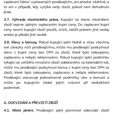
zaplacení faktur vystavených prodávajícím, ani provést zádržné, a
to ani v případě, kdy vytýká vady zboží, pokud není dohodnuto
jinak.
3.7. Výhrada vlastnického práva.
Kupující se stane vlastníkem
zboží teprve úplným zaplacením kupní ceny. Do zaplacení kupní
ceny nesmí kupující zboží použít, zcizit, zatížit právem jiné osoby
anebo je předat jiné osobě.
3.8. Slevy a bonusy.
Pokud kupující splní řádně a včas všechny
své závazky vůči prodávajícímu, může mu prodávající poskytnout
slevu z kupní ceny bez DPH za zboží, které bylo zakoupeno,
zaplaceno a nebylo reklamováno. Pokud kupující splní podmínku
týkající se určitého množství zboží odebraného za kalendářní rok,
může mu prodávající poskytnout bonus z kupní ceny bez DPH za
zboží, které bylo zakoupeno, zaplaceno a nebylo reklamováno.
Prodávající stanovuje jednostranně podmínky slev a bonusů a
může po kupujícím žádat jejich vrácení při nedodržení
podmínek.
4. ODEVZDÁNÍ A PŘEVZETÍ ZBOŽÍ
4.1. Místo plnění.
Prodávající splní povinnost odevzdat zboží