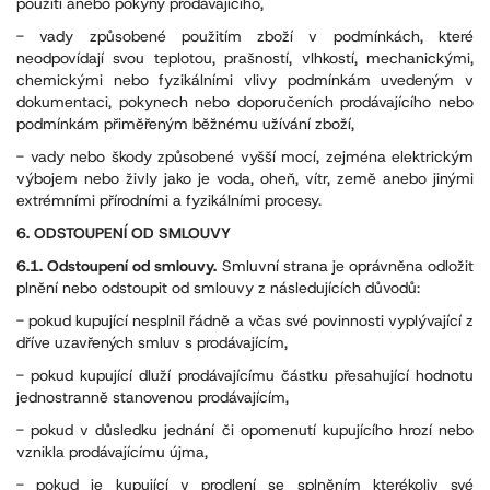
použití anebo pokyny prodávajícího,
- vady způsobené použitím zboží v podmínkách, které
neodpovídají svou teplotou, prašností, vlhkostí, mechanickými,
chemickými nebo fyzikálními vlivy podmínkám uvedeným v
dokumentaci, pokynech nebo doporučeních prodávajícího nebo
podmínkám přiměřeným běžnému užívání zboží,
- vady nebo škody způsobené vyšší mocí, zejména elektrickým
výbojem nebo živly jako je voda, oheň, vítr, země anebo jinými
extrémními přírodními a fyzikálními procesy.
6. ODSTOUPENÍ OD SMLOUVY
6.1. Odstoupení od smlouvy.
Smluvní strana je oprávněna odložit
plnění nebo odstoupit od smlouvy z následujících důvodů:
- pokud kupující nesplnil řádně a včas své povinnosti vyplývající z
dříve uzavřených smluv s prodávajícím,
- pokud kupující dluží prodávajícímu částku přesahující hodnotu
jednostranně stanovenou prodávajícím,
- pokud v důsledku jednání či opomenutí kupujícího hrozí nebo
vznikla prodávajícímu újma,
- pokud je kupující v prodlení se splněním kterékoliv své