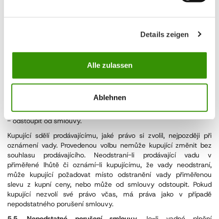
související s reklamací. Pokud vyjde najevo, že reklamace byla
neoprávněná, nahradí kupující prodávajícímu účelně vynaložené
náklady související se zjištěním neoprávněnosti reklamace.
Kupující je povinen i při zjištění vady zboží toto zboží převzít a
Details zeigen
zaplatit kupní cenu.
5.4. Podstatné porušení smlouvy.
Je-li vadné plnění podstatným
Alle zulassen
porušením smlouvy, má kupující právo:
- na odstranění vady dodáním nového zboží bez vady nebo
dodáním chybějícího zboží,
Ablehnen
- na přiměřenou slevu z kupní ceny, nebo
- odstoupit od smlouvy.
Kupující sdělí prodávajícímu, jaké právo si zvolil, nejpozději při
oznámení vady. Provedenou volbu nemůže kupující změnit bez
souhlasu prodávajícího. Neodstraní-li prodávající vadu v
přiměřené lhůtě či oznámí-li kupujícímu, že vady neodstraní,
může kupující požadovat místo odstranění vady přiměřenou
slevu z kupní ceny, nebo může od smlouvy odstoupit. Pokud
kupující nezvolí své právo včas, má práva jako v případě
nepodstatného porušení smlouvy.
5.5. Nepodstatné porušení smlouvy.
Je-li vadné plnění