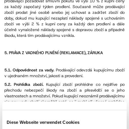
prodávající požadovat smluvní pokutu ve výši 10 % z kupní ceny
za každý započatý týden prodlení. Současně může prodávající
zboží prodat jiné osobě anebo jej uchovat a zadržet zboží do
doby, dokud mu kupující nezaplatí náklady spojené s uchováním
zboží ve výši 2 % z kupní ceny za každý den prodlení a dále
účelně vynaložené náklady spojené s dopravou zboží a případně
škodu, která tím prodávajícímu vznikla.
5. PRÁVA Z VADNÉHO PLNĚNÍ (REKLAMACE), ZÁRUKA
5.1. Odpovědnost za vady.
Prodávající odevzdá kupujícímu zboží
v ujednaném množství, jakosti a provedení.
5.2. Prohlídka zboží.
Kupující zboží prohlédne co nejdříve po
přechodu nebezpečí škody na zboží a přesvědčí se o jeho
vlastnostech a množství. Pokud kupující neoznámil prodávajícímu
zjevnou vadu zboží okamžitě poté, co ji mohl při včasné prohlídce
a dostatečné péči zjistit, souhlasí s tím, že zboží bylo v okamžiku
přechodu nebezpečí škody na zboží bez zjevné vady. Jedná-li se
o skrytou vadu, platí totéž, pokud kupující neoznámil
Diese Webseite verwendet Cookies
prodávajícímu vadu bezodkladně poté, co ji mohl při dostatečné