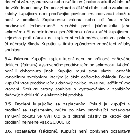
finanční záruky, zástavou nebo ručitelem) nebo zaplatil zálohu až
do výše kupní ceny. Do poskytnutí zajištění dluhu nebo zaplacení
zálohy kupujícím není prodávající povinen mu odevzdat zboží a
není v prodlení. Zaplacenou zálohu nebo její část může
prodávající jednostranně započíst proti jakémukoliv jeho
splatnému či nesplatnému peněžitému nároku vůči kupujícímu,
zejména proti nároku na zaplacení odstupného, smluvní pokuty
či náhrady škody. Kupující s tímto způsobem započtení zálohy
souhlasí.
3.4. Faktura.
Kupující zaplatí kupní cenu na základě daňového
dokladu (faktury) vystaveného prodávajícím se splatností 14 dnů,
není-li dohodnuto jinak. Kupující musí svou platbu označit
variabilním symbolem, kterým je číslo daňového dokladu. Pokud
kupující vrátí prodávajícímu daňový doklad, musí mu sdělit důvod
vrácení. Smluvní strany souhlasí s vystavováním a zasíláním
daňových dokladů v elektronické podobě.
3.5. Prodlení kupujícího se zaplacením.
Pokud je kupující v
prodlení se zaplacením, může po něm prodávající požadovat
smluvní pokutu ve výši 0,5 % z dlužné částky za každý den
prodlení, nejméně však 20.000 Kč.
3.6. Pozastávka (zádržné).
Kupující není oprávněn pozastavit