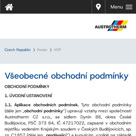
Prodej
Menu
Czech Republic
Footer
VOP
Všeobecné obchodní podmínky
OBCHODNÍ PODMÍNKY
1. ÚVODNÍ USTANOVENÍ
1.1. Aplikace obchodních podmínek.
Tyto obchodní podmínky
(dále jen „
obchodní podmínky
“) upravují vztahy mezi společností
Austrotherm CZ s.r.o., se sídlem Dynín 88, okres České
Budějovice, PSČ 373 64, IČ 47217022, zapsané v obchodním
rejstříku vedeném Krajským soudem v Českých Budějovicích, sp.
zn. C1857 (dále jen „
prodávající
“) a kupujícím, vzniklé na základě