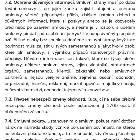
7.2. Ochrana důvěrných informací.
Smluvní strany musí po dobu
trvání smlouvy i po jejím zániku zajistit utajení a ochranu
smlouvy včetně případných příloh, dalších ústních dohod a
důvěrných informací, které si poskytly anebo se je dozvěděly
před nebo po uzavření smlouvy, a nesmí je v rozporu s účelem
smlouvy předat jiné osobě ani je využít v neoprávněný prospěch
svůj či jiné osoby bez souhlasu dotčené smluvní strany, když tuto
povinnost musí zajistit u svých zaměstnanců a jakýchkoliv osob,
které plní smlouvy, s výjimkou případů stanovených právními
předpisy. Důvěrné informace jsou takové, které se týkají plnění
smlouvy, některé smluvní strany, jejích vlastníků, statutárních
orgánů, zaměstnanců, klientů, zákazníků nebo smluvních
partnerů a nejsou veřejně známé, zejména osobní, obchodní,
organizační, finanční, reklamní, marketingové a majetkové údaje,
duševní vlastnictví, obchodní tajemství a know-how.
7.3. Převzetí nebezpečí změny okolností.
Kupující na sebe přebírá
nebezpečí změny okolností podle ustanovení § 1765 odst. 2
občanského zákoníku.
7.4. Smluvní pokuty.
Ustanovením o smluvní pokutě není dotčen
nárok na náhradu škody vzniklé porušením povinnosti, na kterou
se smluvní pokuta vztahuje, a to i v případě, kdy škoda přesahuje
smluvní pokutu. Smluvní pokuta se na náhradu škody