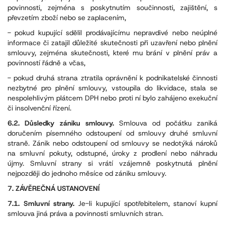
povinnosti, zejména s poskytnutím součinnosti, zajištění, s
převzetím zboží nebo se zaplacením,
- pokud kupující sdělil prodávajícímu nepravdivé nebo neúplné
informace či zatajil důležité skutečnosti při uzavření nebo plnění
smlouvy, zejména skutečnosti, které mu brání v plnění práv a
povinností řádně a včas,
- pokud druhá strana ztratila oprávnění k podnikatelské činnosti
nezbytné pro plnění smlouvy, vstoupila do likvidace, stala se
nespolehlivým plátcem DPH nebo proti ní bylo zahájeno exekuční
či insolvenční řízení.
6.2. Důsledky zániku smlouvy.
Smlouva od počátku zaniká
doručením písemného odstoupení od smlouvy druhé smluvní
straně. Zánik nebo odstoupení od smlouvy se nedotýká nároků
na smluvní pokuty, odstupné, úroky z prodlení nebo náhradu
újmy. Smluvní strany si vrátí vzájemně poskytnutá plnění
nejpozději do jednoho měsíce od zániku smlouvy.
7. ZÁVĚREČNÁ USTANOVENÍ
7.1. Smluvní strany.
Je-li kupující spotřebitelem, stanoví kupní
smlouva jiná práva a povinnosti smluvních stran.