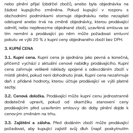
nebo plnění přijal (obdržel zboží), anebo byla objednávka na
žádost kupujícího změněna. Pokud kupující v rozporu s
obchodními podmínkami stornuje objednávku nebo nezaplatí
odstupné anebo trvá na změně objednávky, kterou prodávající
odmítl, nebo nepřevezme objednané zboží, uzavřená smlouva se
tím nemění a prodávající po něm může požadovat smluvní
pokutu ve výši 20 % z kupní ceny objednaného zboží bez DPH.
3. KUPNÍ CENA
3.1. Kupní cena.
Kupní cena je sjednána jako pevná a konečná,
přičemž vychází z aktuální cenové nabídky prodávajícího. Kupní
cena zahrnuje veškeré náklady spojené s odevzdáním zboží v
místě plnění, pokud není dohodnuto jinak. Kupní cena nezahrnuje
daň z přidané hodnoty, kterou účtuje prodávající ve výši platné
sazby.
3.2. Cenová doložka.
Prodávající může kupní cenu jednostranně
dodatečně upravit, pokud od okamžiku stanovení ceny
prodávajícím před uzavřením smlouvy do doby plnění dojde k
cenovým změnám na trhu.
3.3. Zajištění a záloha.
Před dodáním zboží může prodávající
požadovat, aby kupující zajistil svůj dluh (např. poskytnutím