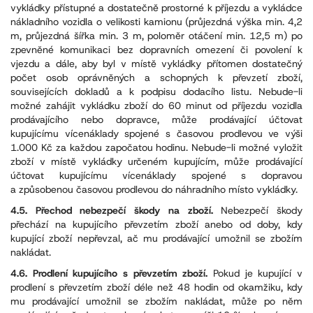
vykládky přístupné a dostatečně prostorné k příjezdu a vykládce
nákladního vozidla o velikosti kamionu (průjezdná výška min. 4,2
m, průjezdná šířka min. 3 m, poloměr otáčení min. 12,5 m) po
zpevněné komunikaci bez dopravních omezení či povolení k
vjezdu a dále, aby byl v místě vykládky přítomen dostatečný
počet osob oprávněných a schopných k převzetí zboží,
souvisejících dokladů a k podpisu dodacího listu. Nebude-li
možné zahájit vykládku zboží do 60 minut od příjezdu vozidla
prodávajícího nebo dopravce, může prodávající účtovat
kupujícímu vícenáklady spojené s časovou prodlevou ve výši
1.000 Kč za každou započatou hodinu. Nebude-li možné vyložit
zboží v místě vykládky určeném kupujícím, může prodávající
účtovat kupujícímu vícenáklady spojené s dopravou
a způsobenou časovou prodlevou do náhradního místo vykládky.
4.5. Přechod nebezpečí škody na zboží.
Nebezpečí škody
přechází na kupujícího převzetím zboží anebo od doby, kdy
kupující zboží nepřevzal, ač mu prodávající umožnil se zbožím
nakládat.
4.6. Prodlení kupujícího s převzetím zboží.
Pokud je kupující v
prodlení s převzetím zboží déle než 48 hodin od okamžiku, kdy
mu prodávající umožnil se zbožím nakládat, může po něm