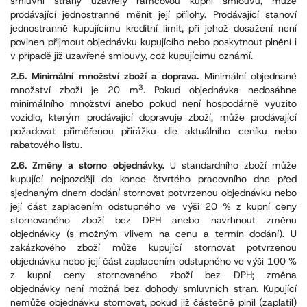
smluvní strany uzavřely rámcovou kupní smlouvu, může
prodávající jednostranně měnit její přílohy. Prodávající stanoví
jednostranně kupujícímu kreditní limit, při jehož dosažení není
povinen přijmout objednávku kupujícího nebo poskytnout plnění i
v případě již uzavřené smlouvy, což kupujícímu oznámí.
2.5. Minimální množství zboží a doprava.
Minimální objednané
3
množství zboží je 20 m
. Pokud objednávka nedosáhne
minimálního množství anebo pokud není hospodárně využito
vozidlo, kterým prodávající dopravuje zboží, může prodávající
požadovat přiměřenou přirážku dle aktuálního ceníku nebo
rabatového listu.
2.6. Změny a storno objednávky.
U standardního zboží může
kupující nejpozději do konce čtvrtého pracovního dne před
sjednaným dnem dodání stornovat potvrzenou objednávku nebo
její část zaplacením odstupného ve výši 20 % z kupní ceny
stornovaného zboží bez DPH anebo navrhnout změnu
objednávky (s možným vlivem na cenu a termín dodání). U
zakázkového zboží může kupující stornovat potvrzenou
objednávku nebo její část zaplacením odstupného ve výši 100 %
z kupní ceny stornovaného zboží bez DPH; změna
objednávky není možná bez dohody smluvních stran. Kupující
nemůže objednávku stornovat, pokud již částečně plnil (zaplatil)