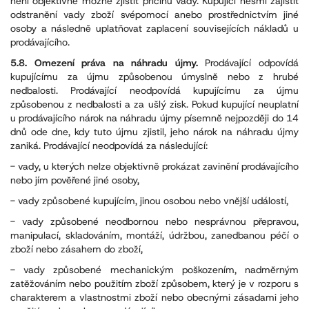
není objektivně možné zjistit příčinu vady. Kupující nesmí zajistit
odstranění vady zboží svépomocí anebo prostřednictvím jiné
osoby a následně uplatňovat zaplacení souvisejících nákladů u
prodávajícího.
5.8. Omezení práva na náhradu újmy.
Prodávající odpovídá
kupujícímu za újmu způsobenou úmyslně nebo z hrubé
nedbalosti. Prodávající neodpovídá kupujícímu za újmu
způsobenou z nedbalosti a za ušlý zisk. Pokud kupující neuplatní
u prodávajícího nárok na náhradu újmy písemně nejpozději do 14
dnů ode dne, kdy tuto újmu zjistil, jeho nárok na náhradu újmy
zaniká. Prodávající neodpovídá za následující:
- vady, u kterých nelze objektivně prokázat zavinění prodávajícího
nebo jím pověřené jiné osoby,
- vady způsobené kupujícím, jinou osobou nebo vnější událostí,
- vady způsobené neodbornou nebo nesprávnou přepravou,
manipulací, skladováním, montáží, údržbou, zanedbanou péčí o
zboží nebo zásahem do zboží,
- vady způsobené mechanickým poškozením, nadměrným
zatěžováním nebo použitím zboží způsobem, který je v rozporu s
charakterem a vlastnostmi zboží nebo obecnými zásadami jeho