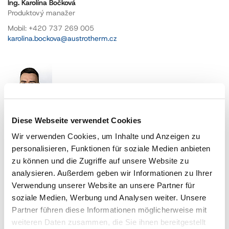
Ing. Karolína Bočková
Produktový manažer
Mobil: +420 737 269 005
karolina.bockova@austrotherm.cz
Diese Webseite verwendet Cookies
Bc. Marek Matejčík
Technický projektový manažer
Wir verwenden Cookies, um Inhalte und Anzeigen zu
personalisieren, Funktionen für soziale Medien anbieten
+420 601 269 005
zu können und die Zugriffe auf unsere Website zu
marek.matejcik@austrotherm.cz
analysieren. Außerdem geben wir Informationen zu Ihrer
Verwendung unserer Website an unsere Partner für
soziale Medien, Werbung und Analysen weiter. Unsere
Partner führen diese Informationen möglicherweise mit
weiteren Daten zusammen, die Sie ihnen bereitgestellt