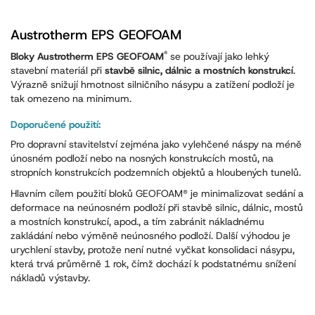
Austrotherm EPS GEOFOAM
®
Bloky Austrotherm EPS GEOFOAM
se používají jako lehký
stavební materiál při
stavbě silnic, dálnic a mostních konstrukcí
.
Výrazně snižují hmotnost silničního násypu a zatížení podloží je
tak omezeno na minimum.
Doporučené použití:
Pro dopravní stavitelství zejména jako vylehčené náspy na méně
únosném podloží nebo na nosných konstrukcích mostů, na
stropních konstrukcích podzemních objektů a hloubených tunelů.
Hlavním cílem použití bloků GEOFOAM® je minimalizovat sedání a
deformace na neúnosném podloží při stavbě silnic, dálnic, mostů
a mostních konstrukcí, apod., a tím zabránit nákladnému
zakládání nebo výměně neúnosného podloží. Další výhodou je
urychlení stavby, protože není nutné vyčkat konsolidaci násypu,
která trvá průměrně 1 rok, čímž dochází k podstatnému snížení
nákladů výstavby.