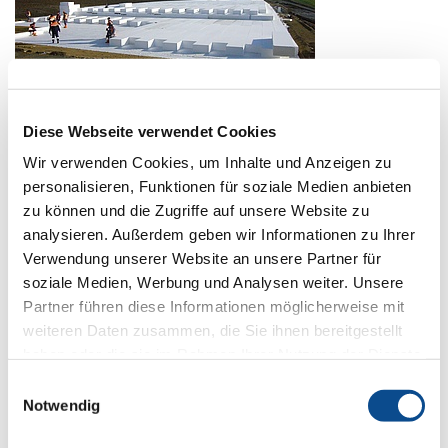
Diese Webseite verwendet Cookies
Wir verwenden Cookies, um Inhalte und Anzeigen zu
personalisieren, Funktionen für soziale Medien anbieten
zu können und die Zugriffe auf unsere Website zu
analysieren. Außerdem geben wir Informationen zu Ihrer
Verwendung unserer Website an unsere Partner für
soziale Medien, Werbung und Analysen weiter. Unsere
Partner führen diese Informationen möglicherweise mit
weiteren Daten zusammen, die Sie ihnen bereitgestellt
haben oder die sie im Rahmen Ihrer Nutzung der Dienste
gesammelt haben.
Impressum
Einwilligungsauswahl
Notwendig
Pro nabídku a technické specifikace kontaktujte naše
obchodní
zástupce v jednotlivých regionech
.