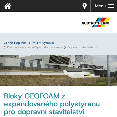
Prodej
Menu
Czech Republic
Použití výrobků
Průmyslové stavby/Speciální produkty
Dopravní stavitelství
Bloky GEOFOAM z
expandovaného polystyrénu
pro dopravní stavitelství