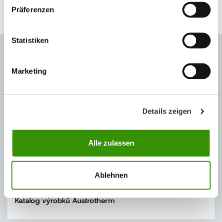
Případné specifické technické otázky Vám rádi zodpoví naši
Präferenzen
odborníci z
oddělení technického poradenství
.
Statistiken
Marketing
Details zeigen
Alle zulassen
Ablehnen
Katalog výrobků Austrotherm