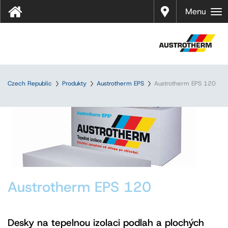
Prodej
Menu
Czech Republic
Produkty
Austrotherm EPS
Austrotherm EPS 120
Austrotherm EPS 120
Desky na tepelnou izolaci podlah a plochých