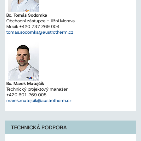
Bc. Tomáš Sodomka
Obchodní zástupce - Jižní Morava
Mobil: +420 737 269 004
tomas.sodomka@austrotherm.cz
Bc. Marek Matejčík
Technický projektový manažer
+420 601 269 005
marek.matejcik@austrotherm.cz
TECHNICKÁ PODPORA