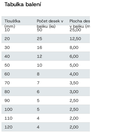
Tabulka balení
Tloušťka
Počet desek v
Plocha desek
Objem desek
(mm)
balíku (ks)
v balíku (m2)
v balíku (m3)
10
50
25,00
0,250
20
25
12,50
0,250
30
16
8,00
0,240
40
12
6,00
0,240
50
10
5,00
0,250
60
8
4,00
0,240
70
7
3,50
0,245
80
6
3,00
0,240
90
5
2,50
0,225
100
5
2,50
0,250
110
4
2,00
0,220
120
4
2,00
0,240