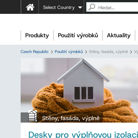
Select Country
Produkty
Použití výrobků
Aktuality
Czech Republic
Použití výrobků
Stěny, fasáda, výplně
Vý
Stěny, fasáda, výplně
Desky pro výplňovou izolac