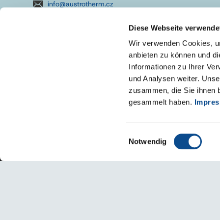
info@austrotherm.cz
Diese Webseite verwende
Wir verwenden Cookies, um
anbieten zu können und di
Informationen zu Ihrer Ve
und Analysen weiter. Unse
zusammen, die Sie ihnen b
gesammelt haben.
Impre
Einwilligungsauswahl
Notwendig
Impressum
Zásady používání
VOP
Prohlášení o přístupnost