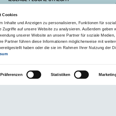
IZOLACE ŠIKMÉ STŘECHY
t Cookies
IZOLACE ZÁKLADOVÉ DESKY
 Inhalte und Anzeigen zu personalisieren, Funktionen für sozia
e Zugriffe auf unsere Website zu analysieren. Außerdem geben w
rwendung unserer Website an unsere Partner für soziale Medien
re Partner führen diese Informationen möglicherweise mit weite
ereitgestellt haben oder die sie im Rahmen Ihrer Nutzung der D
ssum
Präferenzen
Statistiken
Marketin
i