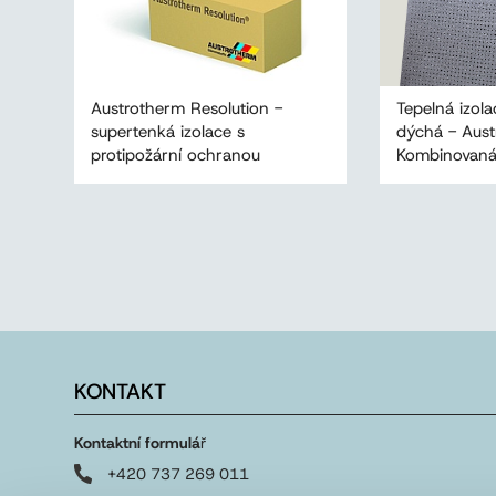
Austrotherm Resolution -
Tepelná izola
supertenká izolace s
dýchá - Aus
protipožární ochranou
Kombinovaná
KONTAKT
Kontaktní formulá
ř
+420 737 269 011