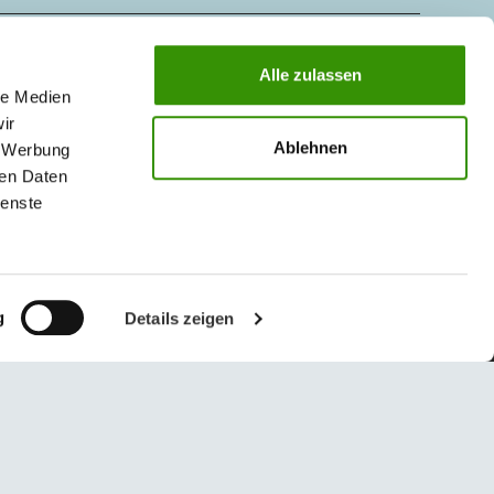
KONTAKTY
Alle zulassen
MAGAZÍN
le Medien
ir
Ablehnen
, Werbung
ren Daten
ienste
g
Details zeigen
© 2026 Austrotherm