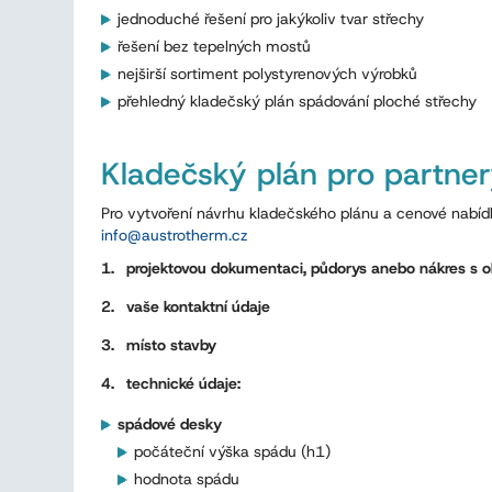
jednoduché řešení pro jakýkoliv tvar střechy
řešení bez tepelných mostů
nejširší sortiment polystyrenových výrobků
přehledný kladečský plán spádování ploché střechy
Kladečský plán pro partne
Pro vytvoření návrhu kladečského plánu a cenové nabíd
info
@
austrotherm
.
cz
projektovou dokumentaci, půdorys anebo nákres s o
vaše kontaktní údaje
místo stavby
technické údaje:
spádové desky
počáteční výška spádu (h1)
hodnota spádu