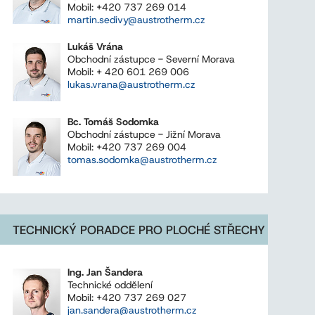
Mobil: +420 737 269 014
martin.sedivy@austrotherm.cz
Lukáš Vrána
Obchodní zástupce - Severní Morava
Mobil: + 420 601 269 006
lukas.vrana@austrotherm.cz
Bc. Tomáš Sodomka
Obchodní zástupce - Jižní Morava
Mobil: +420 737 269 004
tomas.sodomka@austrotherm.cz
TECHNICKÝ PORADCE PRO PLOCHÉ STŘECHY
Ing. Jan Šandera
Technické oddělení
Mobil: +420 737 269 027
jan.sandera@austrotherm.cz