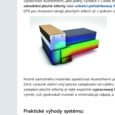
Společnost Austrotherm, jako jediný výrobce v České r
odvodnění ploché střechy
také
unikátní prefabrikovaný 
EPS pro zhotovení okrajů plochých střech už v jednom d
Kromě samotného materiálu společnost Austrotherm p
čímž výrazně ulehčí celý proces zateplování od výběr
zateplení ploché střechy je také expertně
vypracovaný 
výměr, což zjednoduší montáž a minimalizuje odpad, 
Praktické výhody systému: