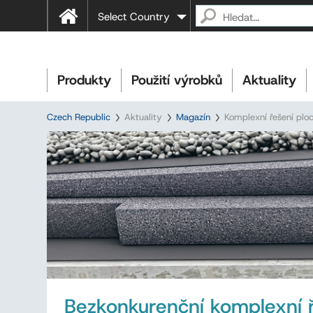
Select Country
Produkty
Použití výrobků
Aktuality
Czech Republic
Aktuality
Magazín
Komplexní řešení plo
Bezkonkurenční komplexní ř