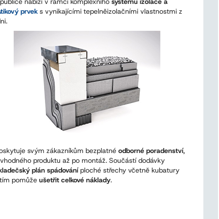
epublice nabízí v rámci komplexního
systému izolace a
Atikový prvek
s vynikajícími tepelněizolačními vlastnostmi z
ni.
oskytuje svým zákazníkům bezplatné
odborné poradenství
,
u vhodného produktu až po montáž. Součástí dodávky
kladečský plán spádování
ploché střechy včetně kubatury
a tím pomůže
ušetřit celkové náklady
.