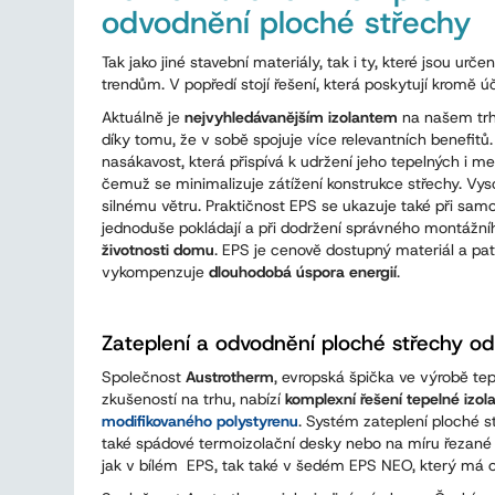
odvodnění ploché střechy
Tak jako jiné stavební materiály, tak i ty, které jsou urče
trendům. V popředí stojí řešení, která poskytují kromě 
Aktuálně je
nejvyhledávanějším izolantem
na našem tr
díky tomu, že v sobě spojuje více relevantních benefitů
nasákavost, která přispívá k udržení jeho tepelných i 
čemuž se minimalizuje zátížení konstrukce střechy. Vyso
silnému větru. Praktičnost EPS se ukazuje také při sa
jednoduše pokládají a při dodržení správného montážn
životnosti domu
. EPS je cenově dostupný materiál a pat
vykompenzuje
dlouhodobá úspora energií
.
Zateplení a odvodnění ploché střechy o
Společnost
Austrotherm
, evropská špička ve výrobě te
zkušeností na trhu, nabízí
komplexní řešení tepelné izol
modifikovaného polystyrenu
. Systém zateplení ploché 
také spádové termoizolační desky nebo na míru řezan
jak v bílém EPS, tak také v šedém EPS NEO, kter