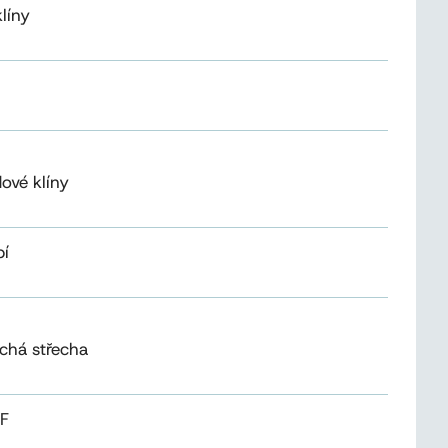
líny
ové klíny
bí
chá střecha
SF