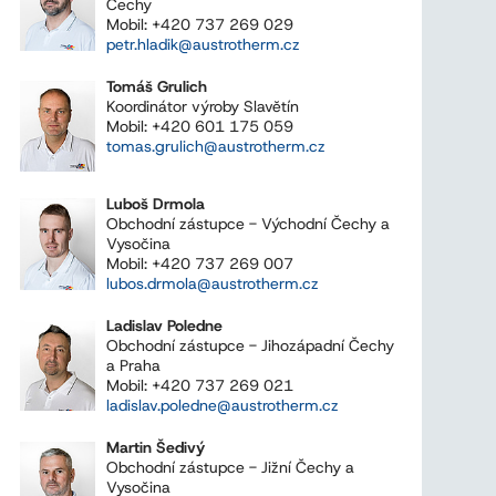
Čechy
Mobil: +420 737 269 029
petr.hladik@austrotherm.cz
Tomáš Grulich
Koordinátor výroby Slavětín
Mobil: +420 601 175 059
tomas.grulich@austrotherm.cz
Luboš Drmola
Obchodní zástupce - Východní Čechy a
Vysočina
Mobil: +420 737 269 007
lubos.drmola@austrotherm.cz
Ladislav Poledne
Obchodní zástupce - Jihozápadní Čechy
a Praha
Mobil: +420 737 269 021
ladislav.poledne@austrotherm.cz
Martin Šedivý
Obchodní zástupce - Jižní Čechy a
Vysočina