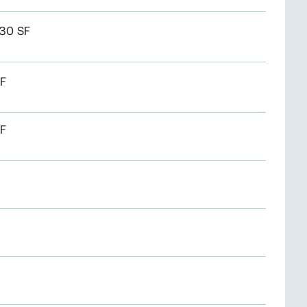
 30 SF
SF
SF