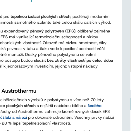
né pro
tepelnou izolaci plochých střech
, podléhají moderním
účinnosti samotného izolantu také celou škálu dalších výhod.
hu expandovaný
pěnový polystyren (EPS)
, oblíbený zejména
. EPS má vynikající termoizolační schopnosti a nízkou
mechanických vlastností. Zároveň má nízkou hmotnost, díky
ká pevnost v tahu a tlaku vede k posílení odolnosti vůči
motné montáži. Desky pěnového polystyrenu se velmi
ího postupu budou
sloužit bez ztráty vlastností po celou dobu
ří k jednorázovým investicím, jejichž vstupní náklady
d Austrothermu
pelněizolačních výrobků z polystyrenu s více než 70 lety
ace plochých střech
s nejširší nabídkou bílého a
šedého
střechy od Austrothermu zahrnuje kromě rovných desek EPS
é
úžlabí a nároží
pro dokonalé odvodnění. Všechny prvky nabízí
ý má o 20 % lepší tepelněizolační vlastnosti.