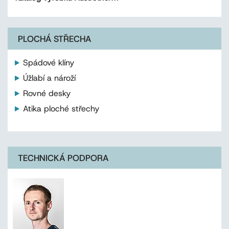
PLOCHÁ STŘECHA
Spádové klíny
Úžlabí a nároží
Rovné desky
Atika ploché střechy
TECHNICKÁ PODPORA