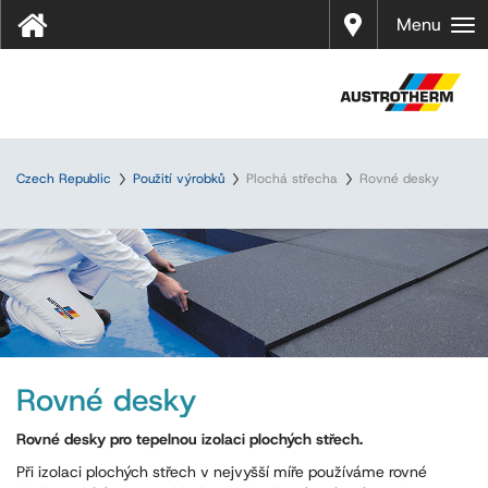
Prodej
Menu
Czech Republic
Použití výrobků
Plochá střecha
Rovné desky
Rovné desky
Rovné desky pro tepelnou izolaci plochých střech.
Při izolaci plochých střech v nejvyšší míře používáme rovné