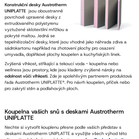
Konstrukční desky Austrotherm
UNIPLATTE
jsou oboustranně
povrchově upravené desky z
extrudovaného polystyrenu
vyztužené sklotextilní mřížkou a
pokryté maltou. Jedná se
tepelněizolační desky, které jsou vhodné jako náhrada zdiva a
sádrokartonu například na zhotovení plochy pro osazení
umyvadla, doplňkové plochy koupelen a kuchyňských linek.
Zvýšená vlhkost, stříkající a tekoucí voda - koupelna nebo
wellness jsou prostory, kde jsou kladeny zvýšené nároky na
odolnost vůči vlhkosti
. Zde je spolehlivým partnerem produktová
řada Austrotherm UNIPLATTE®. Pro návrh koupelen, příček nebo
pro zakrytí stěn a podlahových ploch.
Koupelna vašich snů s deskami Austrotherm
UNIPLATTE
Nechte si vytvořit kouplenu přesne podle vašich představ s
deskami Austrotherm UNIPLATTE a využijte všech výhod této