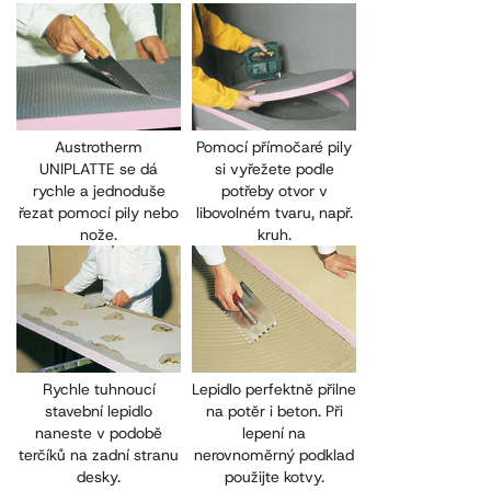
Austrotherm
Pomocí přímočaré pily
UNIPLATTE se dá
si vyřežete podle
rychle a jednoduše
potřeby otvor v
řezat pomocí pily nebo
libovolném tvaru, např.
nože.
kruh.
Rychle tuhnoucí
Lepidlo perfektně přilne
stavební lepidlo
na potěr i beton. Při
naneste v podobě
lepení na
terčíků na zadní stranu
nerovnoměrný podklad
desky.
použijte kotvy.