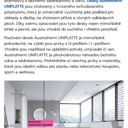
alternativy k bežnému sádrokartonu a zdivu.
Desky Austrotherm
UNIPLATTE
jsou zhotoveny z tvrzeného extrudovaného
polystyrenu, který je univerzálně využitelný jako podklad pro
obklady a dlažby, na zhotovení příček a různých odkládacích
ploch. Díky svému zpracování jsou tyto desky nejen mimořádně
lehké a pevné, ale jsou vhodné do suchého i vlhkého prostředí.
Používání desek Austrotherm UNIPLATTE je mimořádně
jednoduché, na výběr jsou prvky s U-profilem i L-profilem.
Vhodné jsou například na opláštění potrubí, umývadel či van.
Austrotherm UNIPLATTE je plnohodnotnou náhradou bežného
zdiva a sádrokartonu. Prohlédněte si všechny prvky a materiály,
které jsou ideální volbou pro stavbu nebo rekonstrukci koupelen,
sprch a wellness.