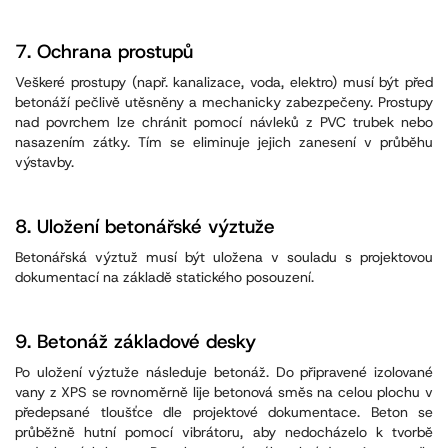
7.
Ochrana prostupů
Veškeré prostupy (např. kanalizace, voda, elektro) musí být před
betonáží pečlivě utěsněny a mechanicky zabezpečeny. Prostupy
nad povrchem lze chránit pomocí návleků z PVC trubek nebo
nasazením zátky. Tím se eliminuje jejich zanesení v průběhu
výstavby.
8.
Uložení betonářské výztuže
Betonářská výztuž musí být uložena v souladu s projektovou
dokumentací na základě statického posouzení.
9.
Betonáž základové desky
Po uložení výztuže následuje betonáž. Do připravené izolované
vany z XPS se rovnoměrně lije betonová směs na celou plochu v
předepsané tloušťce dle projektové dokumentace. Beton se
průběžně hutní pomocí vibrátoru, aby nedocházelo k tvorbě