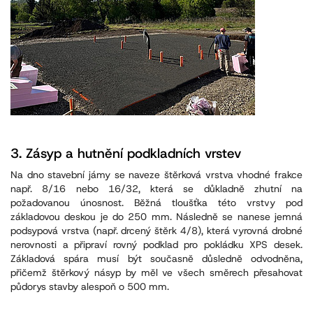
3.
Zásyp a hutnění podkladních vrstev
Na dno stavební jámy se naveze štěrková vrstva vhodné frakce
např. 8/16 nebo 16/32, která se důkladně zhutní na
požadovanou únosnost. Běžná tloušťka této vrstvy pod
základovou deskou je do 250 mm. Následně se nanese jemná
podsypová vrstva (např. drcený štěrk 4/8), která vyrovná drobné
nerovnosti a připraví rovný podklad pro pokládku XPS desek.
Základová spára musí být současně důsledně odvodněna,
přičemž štěrkový násyp by měl ve všech směrech přesahovat
půdorys stavby alespoň o 500 mm.