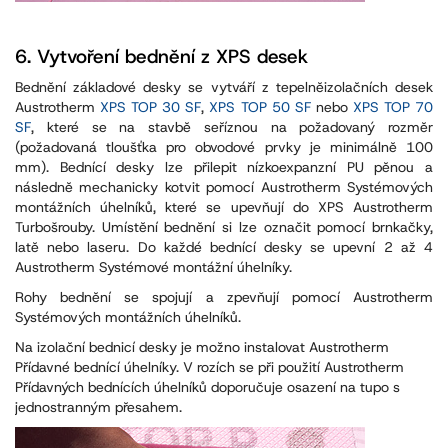
6.
Vytvoření bednění z XPS desek
Bednění základové desky se vytváří z tepelněizolačních desek
Austrotherm
XPS TOP 30 SF
,
XPS TOP 50 SF
nebo
XPS TOP 70
SF
, které se na stavbě seříznou na požadovaný rozměr
(požadovaná tloušťka pro obvodové prvky je minimálně 100
mm). Bednící desky lze přilepit nízkoexpanzní PU pěnou a
následně mechanicky kotvit pomocí Austrotherm Systémových
montážních úhelníků, které se upevňují do XPS Austrotherm
Turbošrouby. Umístění bednění si lze označit pomocí brnkačky,
latě nebo laseru. Do každé bednící desky se upevní 2 až 4
Austrotherm Systémové montážní úhelníky.
Rohy bednění se spojují a zpevňují pomocí Austrotherm
Systémových montážních úhelníků.
Na izolační bednicí desky je možno instalovat Austrotherm
Přídavné bednící úhelníky. V rozích se při použití Austrotherm
Přídavných bednících úhelníků doporučuje osazení na tupo s
jednostranným přesahem.