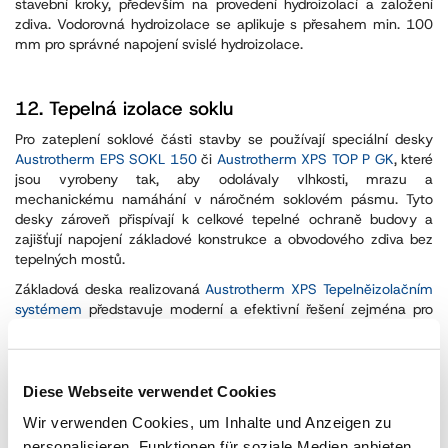
stavební kroky, především na provedení hydroizolací a založení
zdiva. Vodorovná hydroizolace se aplikuje s přesahem min. 100
mm pro správné napojení svislé hydroizolace.
12.
Tepelná izolace soklu
Pro zateplení soklové části stavby se používají speciální desky
Austrotherm EPS SOKL 150
či
Austrotherm XPS TOP P GK
, které
jsou vyrobeny tak, aby odolávaly vlhkosti, mrazu a
mechanickému namáhání v náročném soklovém pásmu. Tyto
desky zároveň přispívají k celkové tepelné ochraně budovy a
zajišťují napojení základové konstrukce a obvodového zdiva bez
tepelných mostů.
Základová deska realizovaná
Austrotherm XPS Tepelněizolačním
systémem
představuje moderní a efektivní řešení zejména pro
stavby s vysokými nároky na tepelnou ochranu, jako jsou pasivní
a nízkoenergetické domy. Díky přesně definovaným
technologickým krokům, kvalitnímu materiálu a důrazu na
detaily vzniká konstrukce s vynikajícími parametry. Takto
Diese Webseite verwendet Cookies
provedená základová deska je tepelně i vlhkostně nepropustná,
Wir verwenden Cookies, um Inhalte und Anzeigen zu
čímž přispívá k dlouhodobé životnosti stavby a minimalizaci
personalisieren, Funktionen für soziale Medien anbieten