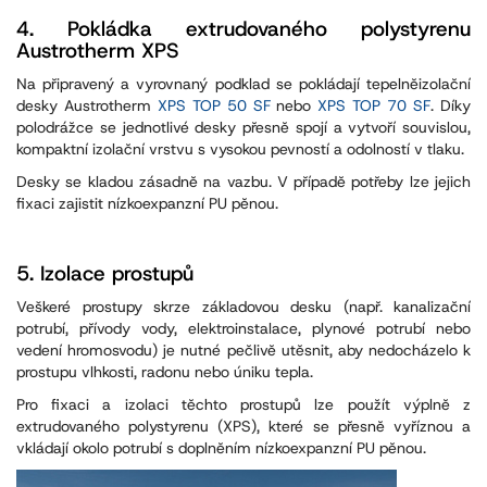
4.
Pokládka extrudovaného polystyrenu
Austrotherm XPS
Na připravený a vyrovnaný podklad se pokládají tepelněizolační
desky Austrotherm
XPS TOP 50 SF
nebo
XPS TOP 70 SF
. Díky
polodrážce se jednotlivé desky přesně spojí a vytvoří souvislou,
kompaktní izolační vrstvu s vysokou pevností a odolností v tlaku.
Desky se kladou zásadně na vazbu. V případě potřeby lze jejich
fixaci zajistit nízkoexpanzní PU pěnou.
5.
Izolace prostupů
Veškeré prostupy skrze základovou desku (např. kanalizační
potrubí, přívody vody, elektroinstalace, plynové potrubí nebo
vedení hromosvodu) je nutné pečlivě utěsnit, aby nedocházelo k
prostupu vlhkosti, radonu nebo úniku tepla.
Pro fixaci a izolaci těchto prostupů lze použít výplně z
extrudovaného polystyrenu (XPS), které se přesně vyříznou a
vkládají okolo potrubí s doplněním nízkoexpanzní PU pěnou.