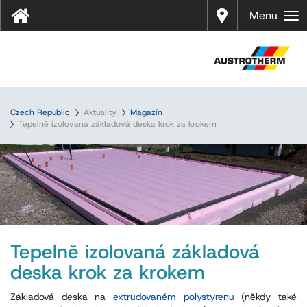
Prodej
Menu
Czech Republic
Aktuality
Magazín
Tepelně izolovaná základová deska krok za krokem
Tepelně izolovaná základová
deska krok za krokem
Základová deska na
extrudovaném polystyrenu
(někdy také