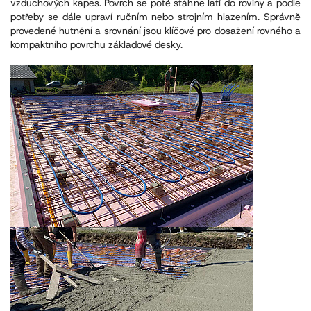
vzduchových kapes. Povrch se poté stáhne latí do roviny a podle
potřeby se dále upraví ručním nebo strojním hlazením. Správně
provedené hutnění a srovnání jsou klíčové pro dosažení rovného a
kompaktního povrchu základové desky.