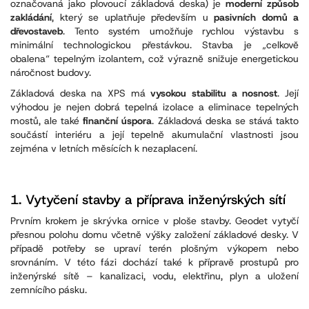
označovaná jako plovoucí základová deska) je
moderní způsob
zakládání
, který se uplatňuje především u
pasivních domů a
dřevostaveb
. Tento systém umožňuje rychlou výstavbu s
minimální technologickou přestávkou. Stavba je „celkově
obalena“ tepelným izolantem, což výrazně snižuje energetickou
náročnost budovy.
Základová deska na XPS má
vysokou stabilitu a nosnost
. Její
výhodou je nejen dobrá tepelná izolace a eliminace tepelných
mostů, ale také
finanční úspora
. Základová deska se stává takto
součástí interiéru a její tepelně akumulační vlastnosti jsou
zejména v letních měsících k nezaplacení.
1.
Vytyčení stavby a příprava inženýrských sítí
Prvním krokem je skrývka ornice v ploše stavby. Geodet vytyčí
přesnou polohu domu včetně výšky založení základové desky. V
případě potřeby se upraví terén plošným výkopem nebo
srovnáním. V této fázi dochází také k přípravě prostupů pro
inženýrské sítě – kanalizaci, vodu, elektřinu, plyn a uložení
zemnícího pásku.