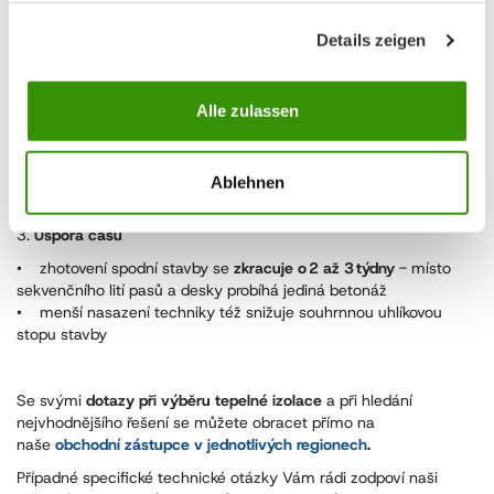
• nižší kubatura betonu,
• jednorázová betonáž, na rozdíl od postupné betonáže pasu,
Details zeigen
bednících dílců a desky
• odpadá pokládka tepelné izolace podlah jednotlivých
místností v přízemí
Alle zulassen
2.
Provozní úspory
• souvislá tepelná izolace pod deskou zajišťuje
redukci
tepelných ztrát podlahou
a díky akumulačním schopnostem šetří
Ablehnen
náklady na chlazení a vytápění
3.
Úspora času
• zhotovení spodní stavby se
zkracuje o 2 až 3 týdny
- místo
sekvenčního lití pasů a desky probíhá jediná betonáž
• menší nasazení techniky též snižuje souhrnnou uhlíkovou
stopu stavby
Se svými
dotazy při výběru tepelné izolace
a při hledání
nejvhodnějšího řešení se můžete obracet přímo na
naše
obchodní zástupce v jednotlivých regionech
.
Případné specifické technické otázky Vám rádi zodpoví naši