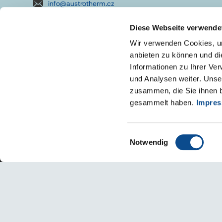
info@austrotherm.cz
Diese Webseite verwende
Wir verwenden Cookies, um
anbieten zu können und di
Informationen zu Ihrer Ve
und Analysen weiter. Unse
zusammen, die Sie ihnen b
gesammelt haben.
Impre
Einwilligungsauswahl
Notwendig
Impressum
Zásady používání
VOP
Prohlášení o přístupnost