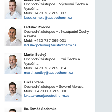
Obchodní zástupce - Východní Čechy a
Vysočina
Mobil: +420 737 269 007
lubos.drmola@austrotherm.cz
Ladislav Poledne
Obchodní zástupce - Jihozápadní Čechy
a Praha
Mobil: +420 737 269 021
ladislav.poledne@austrotherm.cz
Martin Šedivý
Obchodní zástupce - Jižní Čechy a
Vysočina
Mobil: +420 737 269 014
martin.sedivy@austrotherm.cz
Lukáš Vrána
Obchodní zástupce - Severní Morava
Mobil: + 420 601 269 006
lukas.vrana@austrotherm.cz
Bc. Tomáš Sodomka