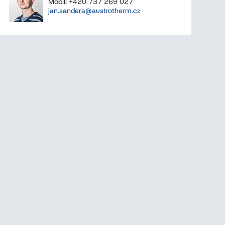
Mobil: +420 737 269 027
jan.sandera@austrotherm.cz