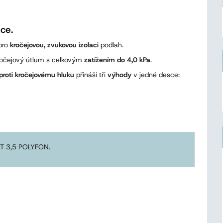
ce.
pro
kročejovou, zvukovou izolaci
podlah.
ročejový útlum s celkovým
zatížením do 4,0 kPa
.
proti kročejovému hluku
přináší tři
výhody
v jedné desce:
 T 3,5 POLYFON.