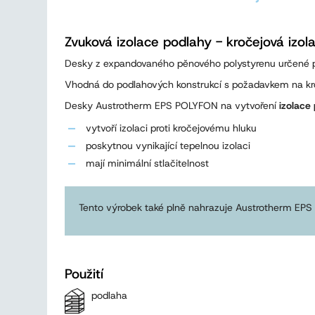
Zvuková izolace podlahy - kročejová izola
Desky z expandovaného pěnového polystyrenu určené 
Vhodná do podlahových konstrukcí s požadavkem na k
Desky Austrotherm EPS POLYFON na vytvoření
izolace 
vytvoří izolaci proti kročejovému hluku
poskytnou vynikající tepelnou izolaci
mají minimální stlačitelnost
Tento výrobek také plně nahrazuje Austrotherm EPS
Použití
podlaha