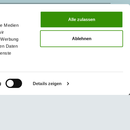
KONTAKTY
Alle zulassen
MAGAZÍN
le Medien
ir
Ablehnen
, Werbung
ren Daten
ienste
g
Details zeigen
© 2026 Austrotherm