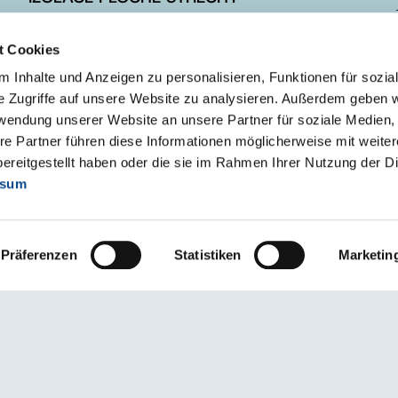
IZOLACE ŠIKMÉ STŘECHY
t Cookies
IZOLACE ZÁKLADOVÉ DESKY
 Inhalte und Anzeigen zu personalisieren, Funktionen für sozia
e Zugriffe auf unsere Website zu analysieren. Außerdem geben w
rwendung unserer Website an unsere Partner für soziale Medien
re Partner führen diese Informationen möglicherweise mit weite
ereitgestellt haben oder die sie im Rahmen Ihrer Nutzung der D
ssum
Präferenzen
Statistiken
Marketin
i