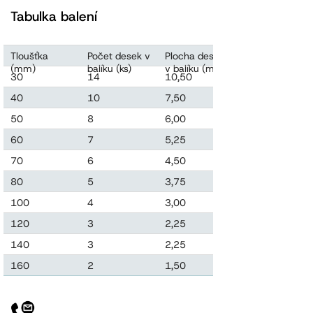
Tabulka balení
Tloušťka
Počet desek v
Plocha desek
Objem desek
(mm)
balíku (ks)
v balíku (m2)
v balíku (m3)
30
14
10,50
0,315
40
10
7,50
0,300
50
8
6,00
0,300
60
7
5,25
0,315
70
6
4,50
0,315
80
5
3,75
0,300
100
4
3,00
0,300
120
3
2,25
0,270
140
3
2,25
0,315
160
2
1,50
0,240