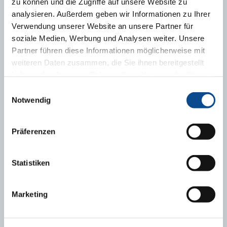
zu können und die Zugriffe auf unsere Website zu
analysieren. Außerdem geben wir Informationen zu Ihrer
Verwendung unserer Website an unsere Partner für
soziale Medien, Werbung und Analysen weiter. Unsere
Partner führen diese Informationen möglicherweise mit
weiteren Daten zusammen, die Sie ihnen bereitgestellt
haben oder die sie im Rahmen Ihrer Nutzung der Dienste
gesammelt haben.
Impressum
Einwilligungsauswahl
Notwendig
Katalog výrobků Austrotherm
Präferenzen
KE STAŽENÍ
Statistiken
Prohlášení o vlastnostech Austrotherm XPS TOP P GK
Marketing
REGIONÁLNÍ ZASTOUPENÍ