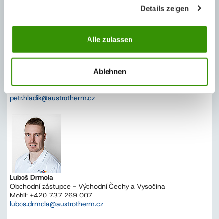
Details zeigen
Alle zulassen
Petr Hladík
Ablehnen
Obchodní zástupce - Severozápadní Čechy
Mobil: +420 737 269 029
petr.hladik@austrotherm.cz
Luboš Drmola
Obchodní zástupce - Východní Čechy a Vysočina
Mobil: +420 737 269 007
lubos.drmola@austrotherm.cz