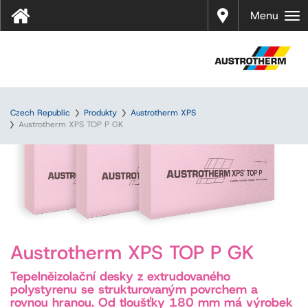
Prodej
Menu
Czech Republic
Produkty
Austrotherm XPS
Austrotherm XPS TOP P GK
Austrotherm XPS TOP P GK
Tepelněizolační desky z extrudovaného
polystyrenu se strukturovaným povrchem a
rovnou hranou. Od tloušťky 180 mm má výrobek