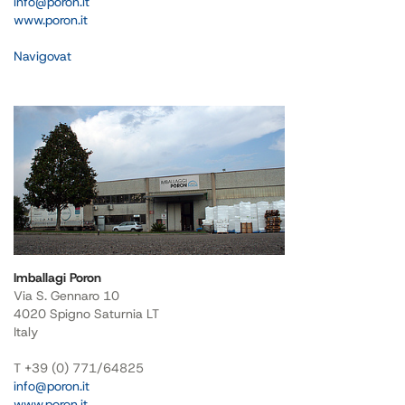
info@poron.it
www.poron.it
Navigovat
Imballagi Poron
Via S. Gennaro 10
4020 Spigno Saturnia LT
Italy
T +39 (0) 771/64825
info@poron.it
www.poron.it