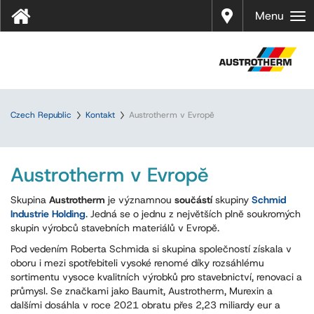
Prodej
Menu
Czech Republic
Kontakt
Austrotherm v Evropě
Austrotherm v Evropě
Skupina
Austrotherm
je významnou
součástí
skupiny
Schmid
Industrie Holding
. Jedná se o jednu z největších plně soukromých
skupin výrobců stavebních materiálů v Evropě.
Pod vedením Roberta Schmida si skupina společností získala v
oboru i mezi spotřebiteli vysoké renomé díky rozsáhlému
sortimentu vysoce kvalitních výrobků pro stavebnictví, renovaci a
průmysl. Se značkami jako Baumit, Austrotherm, Murexin a
dalšími dosáhla v roce 2021 obratu přes 2,23 miliardy eur a