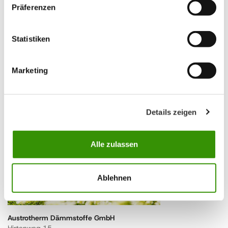
T +387 (0)54 611 058
Präferenzen
samac.prodaja@austrotherm.ba
www.austrotherm.at
Statistiken
Navigovat
Marketing
DE - Deutschland
Details zeigen
Alle zulassen
Ablehnen
Austrotherm Dämmstoffe GmbH