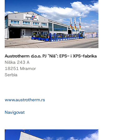
Austrotherm d.o.o. PJ "Niš": EPS- i XPS-fabrika
Niška 243 A
18251 Mramor
Serbia
www.austrotherm.rs
Navigovat