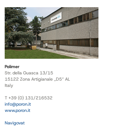
Polimer
Str. della Guasca 13/15
15122 Zona Artigianale „D5“ AL
Italy
T +39 (0) 131/216532
info@poron.it
www.poron.it
Navigovat