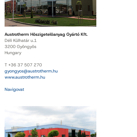
Austrotherm Höszigetelöanyag Gyártó Kft.
Déli Külhatár u.1
3200 Gyöngyös
Hungary
T +36 37 507 270
gyongyos@austrotherm.hu
www.austrotherm.hu
Navigovat