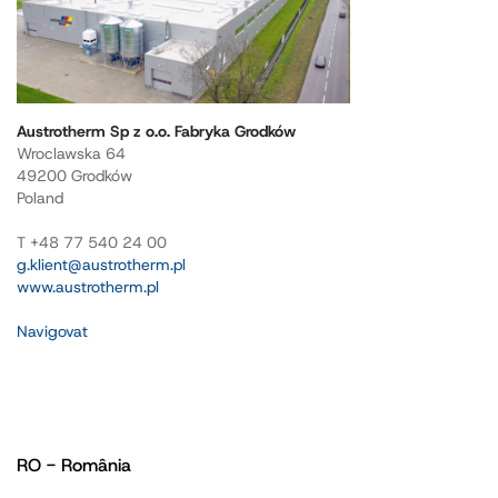
Austrotherm Sp z o.o. Fabryka Grodków
Wroclawska 64
49200 Grodków
Poland
T +48 77 540 24 00
g.klient@austrotherm.pl
www.austrotherm.pl
Navigovat
RO - România