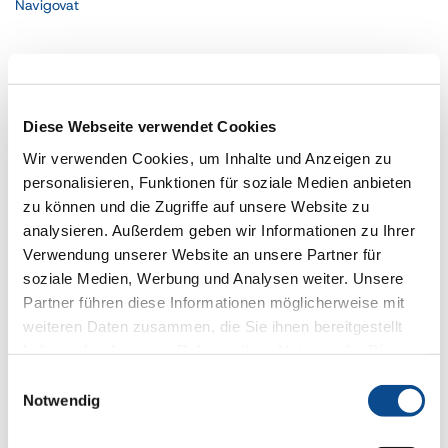
Navigovat
BA - Bosna i Hercegovina
Diese Webseite verwendet Cookies
Wir verwenden Cookies, um Inhalte und Anzeigen zu
personalisieren, Funktionen für soziale Medien anbieten
zu können und die Zugriffe auf unsere Website zu
analysieren. Außerdem geben wir Informationen zu Ihrer
Verwendung unserer Website an unsere Partner für
soziale Medien, Werbung und Analysen weiter. Unsere
Partner führen diese Informationen möglicherweise mit
weiteren Daten zusammen, die Sie ihnen bereitgestellt
haben oder die sie im Rahmen Ihrer Nutzung der Dienste
Austrotherm BH d.o.o. PJ “Šamac”
Njegoševa bb
gesammelt haben.
Impressum
Einwilligungsauswahl
76230 Šamac
Notwendig
Bosnia and Herzegovina