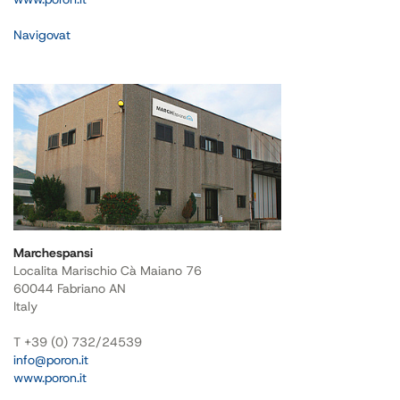
Navigovat
Marchespansi
Localita Marischio Cà Maiano 76
60044 Fabriano AN
Italy
T +39 (0) 732/24539
info@poron.it
www.poron.it