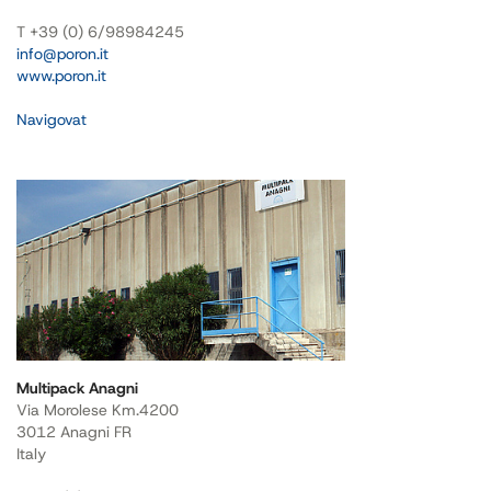
T +39 (0) 6/989842​45
info@poron.it
www.poron.it
Navigovat
Multipack Anagni
Via Morolese Km.4200
3012 Anagni FR
Italy