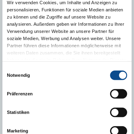
Wir verwenden Cookies, um Inhalte und Anzeigen zu
personalisieren, Funktionen für soziale Medien anbieten
zu können und die Zugriffe auf unsere Website zu
analysieren. Außerdem geben wir Informationen zu Ihrer
Verwendung unserer Website an unsere Partner für
soziale Medien, Werbung und Analysen weiter. Unsere
Partner führen diese Informationen möglicherweise mit
weiteren Daten zusammen, die Sie ihnen bereitgestellt
haben oder die sie im Rahmen Ihrer Nutzung der Dienste
gesammelt haben.
Impressum
Einwilligungsauswahl
Notwendig
Katalog výrobků Austrotherm
Präferenzen
KE STAŽENÍ
Statistiken
Prohlášení o vlastnostech Austrotherm EPS POLYFON T
Marketing
10,0