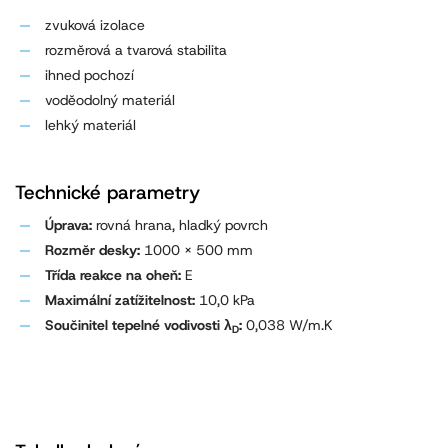
zvuková izolace
rozměrová a tvarová stabilita
ihned pochozí
voděodolný materiál
lehký materiál
Technické parametry
Úprava:
rovná hrana, hladký povrch
Rozměr desky:
1000 x 500 mm
Třída reakce na oheň:
E
Maximální zatížitelnost:
10,0 kPa
Součinitel tepelné vodivosti λ
:
0,038 W/m.K
D