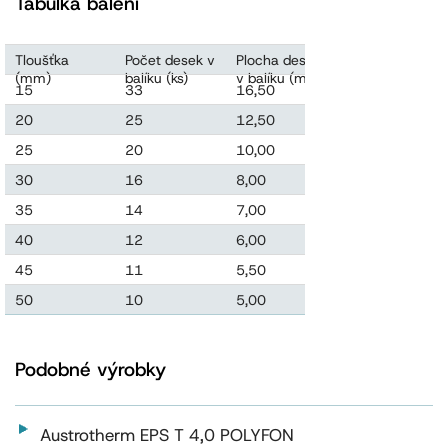
Tabulka balení
Tloušťka
Počet desek v
Plocha desek
Objem desek
(mm)
balíku (ks)
v balíku (m2)
v balíku (m3)
15
33
16,50
0,248
20
25
12,50
0,250
25
20
10,00
0,250
30
16
8,00
0,240
35
14
7,00
0,245
40
12
6,00
0,240
45
11
5,50
0,248
50
10
5,00
0,250
Podobné výrobky
Austrotherm EPS T 4,0 POLYFON