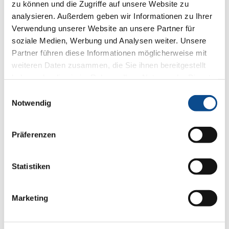
zu können und die Zugriffe auf unsere Website zu
analysieren. Außerdem geben wir Informationen zu Ihrer
Verwendung unserer Website an unsere Partner für
soziale Medien, Werbung und Analysen weiter. Unsere
Partner führen diese Informationen möglicherweise mit
weiteren Daten zusammen, die Sie ihnen bereitgestellt
haben oder die sie im Rahmen Ihrer Nutzung der Dienste
gesammelt haben.
Impressum
Einwilligungsauswahl
Notwendig
Präferenzen
Jak dosáhnout nejrychlejší návratnost investic do
Statistiken
zateplení?
Marketing