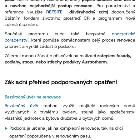
a navrhne nejvhodnější postup renovace
. Pro poradenství a
reference využijte
REFSITE
důvěryhodný zdroj
doporučený
Státním fondem životního prostředí ČR a programem Nová
zelená úsporám.
Součástí programu bude také bezplatné
energetické
poradenství
, které pomůže domácnostem celý proces renovace
připravit a vyřídit žádost o podporu.
Zájemci mohou žádat o příspěvek na realizaci
zateplení fasády,
podlahy, stropu nebo střechy produkty Austrotherm.
Základní přehled podporovaných opatření
Bezúročný úvěr na renovace
Bezúročný úvěr
mohou využít majitelé rodinných domů
využívaných k trvalému bydlení, stejně jako společenství
vlastníků jednotek a bytová družstva u bytových domů.
Po
dpora je určena jak na komplexní renovace, tak na dílčí
opatření doporučená v renovačním pasu.