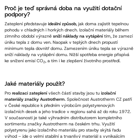
Proč je teď správná doba na využití dotační
podpory?
Zateplení představuje
ideální způsob
, jak doma zajistit tepelnou
pohodu v chladných i horkých dnech. Izolační materiály během
zimního období výrazně
sníží náklady na vytápění
tím, že zamezí
úniku tepla z domu ven. Naopak v teplých dnech propustí
minimum tepla dovnitř domu. Zamezením úniku tepla se výrazně
sníží náklady na vytápění domu. Nižší spotřeba energie přispívá
ke snížení emisí CO
, a tím i ke zlepšení životního prostředí.
2
Jaké materiály použít?
Pro
realizaci zateplení
všech částí stavby jsou tu
izolační
materiály značky Austrotherm
. Společnost Austrotherm CZ patří
v České republice k předním výrobcům polystyrenových
izolačních desek a jeho tradice v regionu sahá až do roku 1972.
V současnosti je také výhradním distributorem kompletního
sortimentu značky Austrotherm na českém trhu. Využití
polystyrenu jako izolačního materiálu pro stavby skýtá řadu
výhod – jde o velmi stabilní a trvanlivý materiál s vynikajícím