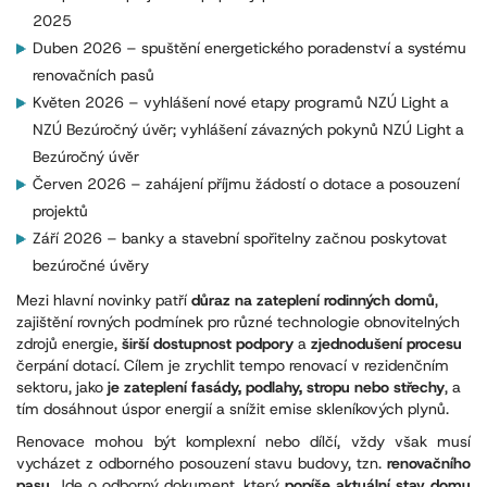
2025
Duben 2026
– spuštění energetického poradenství a systému
renovačních pasů
Květen 2026
– vyhlášení nové etapy programů NZÚ Light a
NZÚ Bezúročný úvěr; vyhlášení závazných pokynů NZÚ Light a
Bezúročný úvěr
Červen 2026
– zahájení příjmu žádostí o dotace a posouzení
projektů
Září 2026
– banky a stavební spořitelny začnou poskytovat
bezúročné úvěry
Mezi hlavní novinky patří
důraz na zateplení rodinných domů
,
zajištění rovných podmínek pro různé technologie obnovitelných
zdrojů energie,
širší dostupnost podpory
a
zjednodušení procesu
čerpání dotací. Cílem je zrychlit tempo renovací v rezidenčním
sektoru, jako
je zateplení fasády, podlahy, stropu nebo střechy
, a
tím dosáhnout úspor energií a snížit emise skleníkových plynů.
Renovace mohou být komplexní nebo dílčí, vždy však musí
vycházet z odborného posouzení stavu budovy, tzn.
renovačního
pasu
. Jde o odborný dokument, který
popíše aktuální stav domu