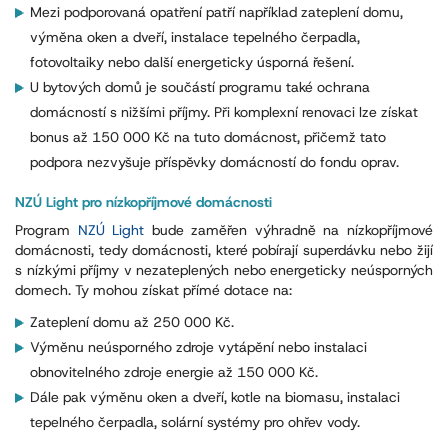
Mezi podporovaná opatření patří například zateplení domu,
výměna oken a dveří, instalace tepelného čerpadla,
fotovoltaiky nebo další energeticky úsporná řešení.
U bytových domů je součástí programu také ochrana
domácností s nižšími příjmy. Při komplexní renovaci lze získat
bonus až 150 000 Kč na tuto domácnost, přičemž tato
podpora nezvyšuje příspěvky domácností do fondu oprav.
NZÚ Light pro nízkopříjmové domácnosti
Program
NZÚ Light
bude zaměřen výhradně na nízkopříjmové
domácnosti, tedy domácnosti, které pobírají superdávku nebo žijí
s nízkými příjmy v nezateplených nebo energeticky neúsporných
domech. Ty mohou získat přímé dotace na:
Zateplení domu až 250 000 Kč.
Výměnu neúsporného zdroje vytápění nebo instalaci
obnovitelného zdroje energie až 150 000 Kč.
Dále pak výměnu oken a dveří, kotle na biomasu, instalaci
tepelného čerpadla, solární systémy pro ohřev vody.