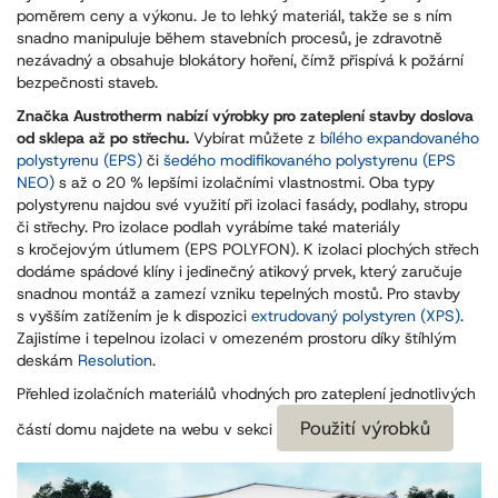
poměrem ceny a výkonu. Je to lehký materiál, takže se s ním
snadno manipuluje během stavebních procesů, je zdravotně
nezávadný a obsahuje blokátory hoření, čímž přispívá k požární
bezpečnosti staveb.
Značka Austrotherm nabízí výrobky pro zateplení stavby doslova
od sklepa až po střechu.
Vybírat můžete z
bílého expandovaného
polystyrenu (EPS)
či
šedého modifikovaného polystyrenu (EPS
NEO)
s až o 20 % lepšími izolačními vlastnostmi. Oba typy
polystyrenu najdou své využití při izolaci fasády, podlahy, stropu
či střechy. Pro izolace podlah vyrábíme také materiály
s kročejovým útlumem (EPS POLYFON). K izolaci plochých střech
dodáme spádové klíny i jedinečný atikový prvek, který zaručuje
snadnou montáž a zamezí vzniku tepelných mostů. Pro stavby
s vyšším zatížením je k dispozici
extrudovaný polystyren (XPS)
.
Zajistíme i tepelnou izolaci v omezeném prostoru díky štíhlým
deskám
Resolution
.
Přehled izolačních materiálů vhodných pro zateplení jednotlivých
Použití výrobků
částí domu najdete na webu v sekci