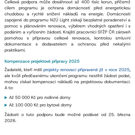
Celková podpora může dosáhnout až 400 tisíc korun, přičemž
cílem programu je ochrana domácností před energetickou
chudobou a rychlé snížení nákladů na energie. Domácnosti
zapojené do programu NZÚ Light získají bezplatné poradenství a
pomoc s plánováním renovace, výběrem vhodných opatření i s
podáním a vyřízením žádosti. Krajští pracovníci SFŽP ČR zároveň
pomohou s přípravou celkové renovace, kontrolou smluvní
dokumentace s dodavatelem a ochranou před nekalými
praktikami.
Kompenzace projektové přípravy 2025
Žadatelé, kteří měli
projekty renovací připravené již v roce 2025
,
ale kvůli předčasnému ukončení programu nestihli žádost podat,
mohou získat kompenzaci nákladů na projektovou dokumentaci.
A to:
A
ž 50 000 Kč pro rodinné domy
A
ž 100 000 Kč pro bytové domy
Žádosti o tuto podporu bude možné podávat od 25. března
2026.