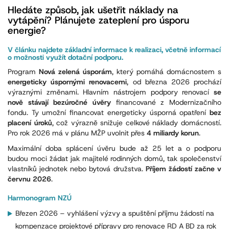
Hledáte způsob, jak ušetřit náklady na
vytápění? Plánujete zateplení pro úsporu
energie?
V článku najdete základní informace k realizaci, včetně informací
o možnosti využít dotační podporu.
Program
Nová zelená úsporám
, který pomáhá domácnostem s
energeticky úspornými renovacemi
, od března 2026 prochází
výraznými změnami. Hlavním nástrojem podpory renovací
se
nově stávají bezúročné úvěry
financované z Modernizačního
fondu. Ty umožní financovat energeticky úsporná opatření
bez
placení úroků
, což výrazně snižuje celkové náklady domácností.
Pro rok 2026 má v plánu MŽP uvolnit přes
4 miliardy korun
.
Maximální doba splácení úvěru bude až 25 let a o podporu
budou moci žádat jak majitelé rodinných domů, tak společenství
vlastníků jednotek nebo bytová družstva.
Příjem žádostí začne v
červnu 2026
.
Harmonogram NZÚ
Březen 2026
– vyhlášení výzvy a spuštění příjmu žádostí na
kompenzace projektové přípravy pro renovace RD A BD za rok