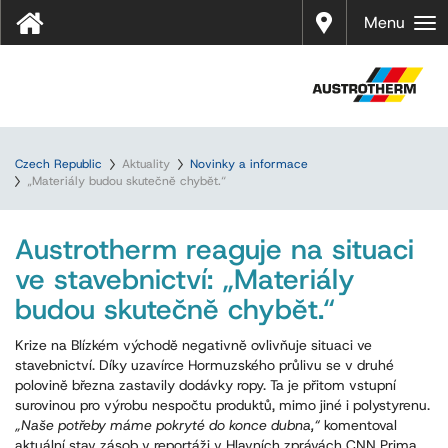
Prodej
Menu
Czech Republic
Aktuality
Novinky a informace
„Materiály budou skutečně chybět.“
Austrotherm reaguje na situaci
ve stavebnictví: „Materiály
budou skutečně chybět.“
Krize na Blízkém východě negativně ovlivňuje situaci ve
stavebnictví. Díky uzavírce Hormuzského průlivu se v druhé
polovině března zastavily dodávky ropy. Ta je přitom vstupní
surovinou pro výrobu nespočtu produktů, mimo jiné i polystyrenu.
„Naše potřeby máme pokryté do konce dubna,“
komentoval
aktuální stav zásob v reportáži v Hlavních zprávách CNN Prima