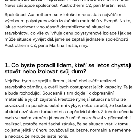
News zástupce společnosti Austrotherm CZ, pan Martin Trešl.
Společnost Austrotherm se v letošním roce stala největším
výrobcem polystyrenových izolačních materiálů v Evropě. Na to,
jak se zachovat v současně destabilizované situaci ve
stavebnictví, co vše ovlivňuje cenu polystyrenové izolace i jak se
může situace vyvíjet dál, jsme se zeptali jednatele společnosti
Austrotherm CZ, pana Martina Trešla, i my.
1. Co byste poradil lidem, kteří se letos chystají
stavět nebo izolovat svůj dům?
Nejdříve bych se spojil s firmou, které chci svěřit realizaci
stavebního záměru, a ověřil bych dostupnost jejich kapacity. Ta je
a bude rozhodující. Současně s tím dojde i k dopřesnění
materiálů a jejich zajištění. Přestože nynější situaci na trhu lze
považovat za poněkud extrémní výkyv, nelze zaručit, že budoucí
období nezůstane turbulentní a nepředvídatelné. Z tohoto důvodu
bych ve svém záměru já osobně určitě pokračoval v přípravách i
realizaci, protože není žádná záruka, že se situace vrátí k tomu,
co jsme ještě v únoru považovali za běžné, normální a neměnné
a naopak, že nebude ještě horší.