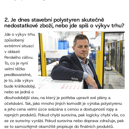
2. Je dnes stavební polystyren skutečně
nedostatkové zboží, nebo jde spíš o výkyv trhu?
Jde o výkyv trhu
způsobený
extrémní situací
v oblasti
Perského zálivu.
To, co je nyní
velmi těžko
predikovatelné,
je to, zda výkyv
bude krátkodobý,
nebo se jedná o
dlouhodobější stav, na který je potřeba upravit své plány a
očekávání. Tak, jako mnoho jiných komodit je výroba polystyrenu
a jeho cena velmi úzce svázána s cenou a dostupností ropy a
ropných produktů. Pokud chybí surovina, pak logicky chybí vše, co
se ze suroviny vyrábí. Pokud surovina nebo doprava zdražuje, pak
se to samozřejmě okamžitě propisuje do finálních produktů.