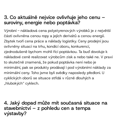
3. Co aktuálně nejvíce ovlivňuje jeho cenu –
suroviny, energie nebo poptávka?
Výrobní - nákladová cena polystyrenových výrobků je z největší
části ovlivněna cenou ropy a jejích derivátů a cenou energií.
Zbytek tvoří cena práce a náklady logistiky. Ceny prodejní jsou
ovlivněny situací na trhu, kondicí oboru, konkurencí,
zjednodušeně bychom mohli říci poptávkou. Ta buď dovoluje k
nákladové ceně realizovat výrobcům zisk a nebo také ne. V praxi
to skutečně znamená, že pokud poptávka není nebo je
minimální, pak se produkty prodávají i pod výrobními náklady za
minimální ceny. Toho jsme byli svědky naposledy předloni. U
cyklických oborů se situace střídá v různě dlouhých a
„hlubokých“ cyklech.
4. Jaký dopad může mít současná situace na
stavebnictví – z pohledu cen a tempa
výstavby?