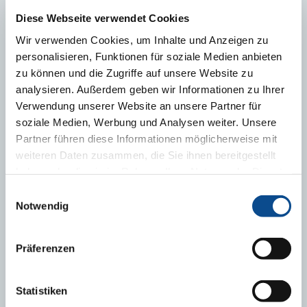
Diese Webseite verwendet Cookies
Wir verwenden Cookies, um Inhalte und Anzeigen zu
personalisieren, Funktionen für soziale Medien anbieten
Zelené střechy v boji proti klimatickým změnám
zu können und die Zugriffe auf unsere Website zu
analysieren. Außerdem geben wir Informationen zu Ihrer
Verwendung unserer Website an unsere Partner für
soziale Medien, Werbung und Analysen weiter. Unsere
Partner führen diese Informationen möglicherweise mit
weiteren Daten zusammen, die Sie ihnen bereitgestellt
haben oder die sie im Rahmen Ihrer Nutzung der Dienste
gesammelt haben.
Impressum
Einwilligungsauswahl
Notwendig
Präferenzen
Austrotherm EPS - polystyren recyklovatelný a
biologicky nezávadný
Statistiken