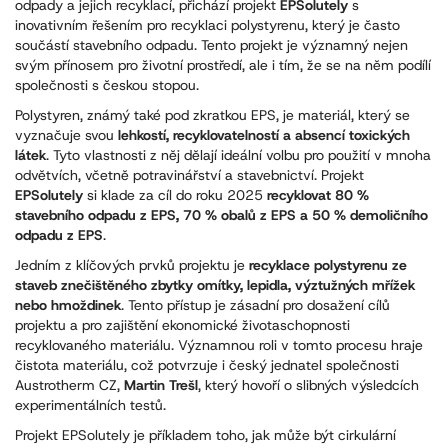
odpady a jejich recyklací, přichází projekt
EPSolutely
s
inovativním řešením pro recyklaci polystyrenu, který je často
součástí stavebního odpadu. Tento projekt je významný nejen
svým přínosem pro životní prostředí, ale i tím, že se na něm podílí
společnosti s českou stopou.
Polystyren, známý také pod zkratkou EPS, je materiál, který se
vyznačuje svou
lehkostí, recyklovatelností a absencí toxických
látek
. Tyto vlastnosti z něj dělají ideální volbu pro použití v mnoha
odvětvích, včetně potravinářství a stavebnictví. Projekt
EPSolutely
si klade za cíl do roku 2025
recyklovat 80 %
stavebního odpadu z EPS, 70 % obalů z EPS a 50 % demoličního
odpadu z EPS
.
Jedním z klíčových prvků projektu je
recyklace polystyrenu ze
staveb znečištěného zbytky omítky, lepidla, výztužných mřížek
nebo hmoždinek
. Tento přístup je zásadní pro dosažení cílů
projektu a pro zajištění ekonomické životaschopnosti
recyklovaného materiálu. Významnou roli v tomto procesu hraje
čistota materiálu, což potvrzuje i český jednatel společnosti
Austrotherm CZ,
Martin Trešl
, který hovoří o slibných výsledcích
experimentálních testů.
Projekt EPSolutely je příkladem toho, jak může být cirkulární