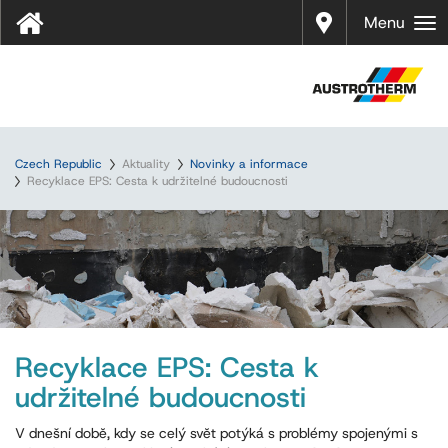
Prodej
Menu
Czech Republic
Aktuality
Novinky a informace
Recyklace EPS: Cesta k udržitelné budoucnosti
Recyklace EPS: Cesta k
udržitelné budoucnosti
V dnešní době, kdy se celý svět potýká s problémy spojenými s