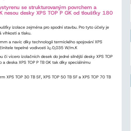
lystyrenu se strukturovaným povrchem a
K nesou desky XPS TOP P GK od tloušťky 180
ušťky izolace zejména pro spodní stavbu. Pro tyto účely je
vlhkosti a tlaku.
 mm a navíc díky technologii termického spojování XPS
itele tepelné vodivosti λ
0,035 W/m.K
D
či vícero izolačních desek do jedné silnější desky XPS TOP
dlo a deska XPS TOP P TB GK tak díky speciálnímu
therm XPS TOP 30 TB SF, XPS TOP 50 TB SF a XPS TOP 70 TB