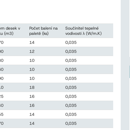
em desek v
Počet balení na
Součinitel tepelné
ku (m3)
paletě (ks)
vodivosti λ (W/m.K)
70
14
0,035
00
12
0,035
30
10
0,035
60
10
0,035
90
10
0,035
10
18
0,035
25
16
0,035
40
16
0,035
55
14
0,035
70
14
0,035