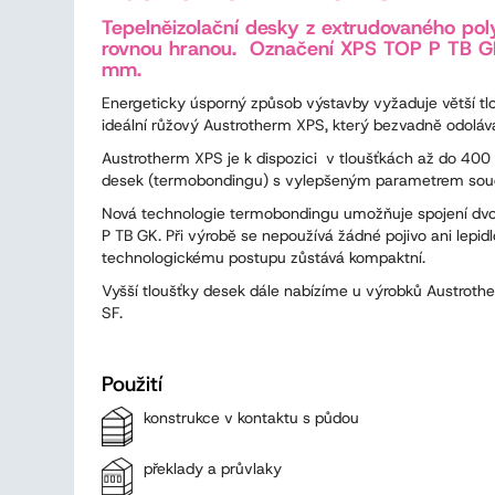
Tepelněizolační desky z extrudovaného po
rovnou hranou. Označení XPS TOP P TB G
mm.
Energeticky úsporný způsob výstavby vyžaduje větší tlo
ideální růžový Austrotherm XPS, který bezvadně odolává 
Austrotherm XPS je k dispozici v tloušťkách až do 400
desek (termobondingu) s vylepšeným parametrem součin
Nová technologie termobondingu umožňuje spojení dvou 
P TB GK. Při výrobě se nepoužívá žádné pojivo ani lepi
technologickému postupu zůstává kompaktní.
Vyšší tloušťky desek dále nabízíme u výrobků Austro
SF.
Použití
konstrukce v kontaktu s půdou
překlady a průvlaky