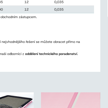
85
12
0,035
00
12
0,035
 s obchodním zástupcem.
ní nejvhodnějšího řešení se můžete obracet přímo na
naši odborníci z
oddělení technického poradenství
.