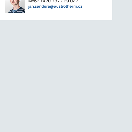
Mobil: +420 737 269 027
jan.sandera@austrotherm.cz