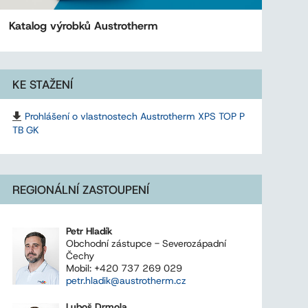
Katalog výrobků Austrotherm
KE STAŽENÍ
Prohlášení o vlastnostech Austrotherm XPS TOP P
TB GK
REGIONÁLNÍ ZASTOUPENÍ
Petr Hladík
Obchodní zástupce - Severozápadní
Čechy
Mobil: +420 737 269 029
petr.hladik@austrotherm.cz
Luboš Drmola