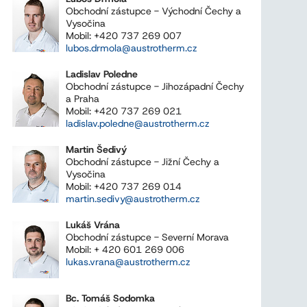
Obchodní zástupce - Východní Čechy a
Vysočina
Mobil: +420 737 269 007
lubos.drmola@austrotherm.cz
Ladislav Poledne
Obchodní zástupce - Jihozápadní Čechy
a Praha
Mobil: +420 737 269 021
ladislav.poledne@austrotherm.cz
Martin Šedivý
Obchodní zástupce - Jižní Čechy a
Vysočina
Mobil: +420 737 269 014
martin.sedivy@austrotherm.cz
Lukáš Vrána
Obchodní zástupce - Severní Morava
Mobil: + 420 601 269 006
lukas.vrana@austrotherm.cz
Bc. Tomáš Sodomka