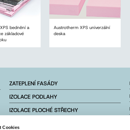
 XPS bednění a
Austrotherm XPS univerzální
ce základové
deska
oku
ZATEPLENÍ FASÁDY
IZOLACE PODLAHY
IZOLACE PLOCHÉ STŘECHY
IZOLACE ŠIKMÉ STŘECHY
t Cookies