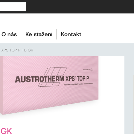
O nás
Ke stažení
Kontakt
m XPS TOP P TB GK
 GK