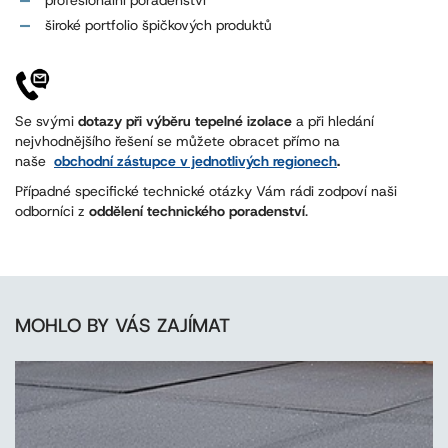
profesionální poradenství
široké portfolio špičkových produktů
Se svými
dotazy při výběru tepelné izolace
a při hledání
nejvhodnějšího řešení se můžete obracet přímo na
naše
obchodní zástupce v jednotlivých regionech
.
Případné specifické technické otázky Vám rádi zodpoví naši
odborníci z
oddělení technického poradenství
.
MOHLO BY VÁS ZAJÍMAT