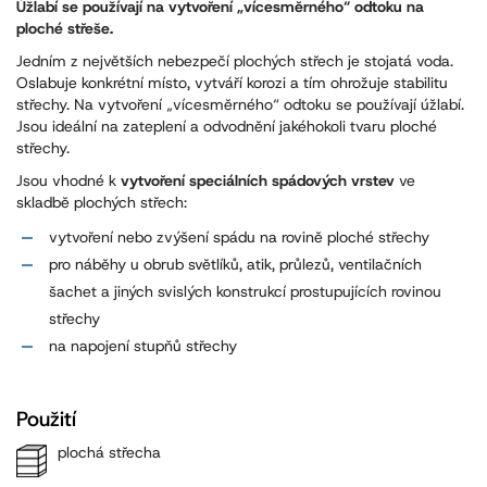
Úžlabí se používají na vytvoření „vícesměrného“ odtoku na
ploché střeše.
Jedním z největších nebezpečí plochých střech je stojatá voda.
Oslabuje konkrétní místo, vytváří korozi a tím ohrožuje stabilitu
střechy. Na vytvoření „vícesměrného“ odtoku se používají úžlabí.
Jsou ideální na zateplení a odvodnění jakéhokoli tvaru ploché
střechy.
Jsou vhodné k
vytvoření speciálních spádových vrstev
ve
skladbě plochých střech:
vytvoření nebo zvýšení spádu na rovině ploché střechy
pro náběhy u obrub světlíků, atik, průlezů, ventilačních
šachet a jiných svislých konstrukcí prostupujících rovinou
střechy
na napojení stupňů střechy
Použití
plochá střecha