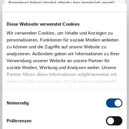
Komplexní řešení ploché střechy bez tepelných mostů
Diese Webseite verwendet Cookies
Wir verwenden Cookies, um Inhalte und Anzeigen zu
personalisieren, Funktionen für soziale Medien anbieten
zu können und die Zugriffe auf unsere Website zu
analysieren. Außerdem geben wir Informationen zu Ihrer
Verwendung unserer Website an unsere Partner für
soziale Medien, Werbung und Analysen weiter. Unsere
Partner führen diese Informationen möglicherweise mit
weiteren Daten zusammen, die Sie ihnen bereitgestellt
Plochá střecha bez tepelných mostů díky Austrotherm
haben oder die sie im Rahmen Ihrer Nutzung der Dienste
Atikovému prvku
gesammelt haben.
Impressum
Einwilligungsauswahl
Notwendig
Präferenzen