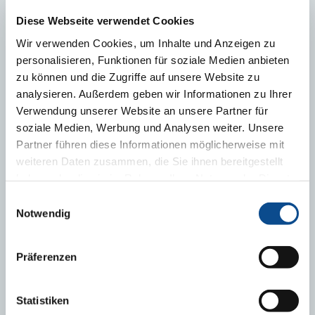
Austrotherm Systémová role EPS T 6,5
Diese Webseite verwendet Cookies
Wir verwenden Cookies, um Inhalte und Anzeigen zu
personalisieren, Funktionen für soziale Medien anbieten
zu können und die Zugriffe auf unsere Website zu
analysieren. Außerdem geben wir Informationen zu Ihrer
Verwendung unserer Website an unsere Partner für
soziale Medien, Werbung und Analysen weiter. Unsere
Partner führen diese Informationen möglicherweise mit
weiteren Daten zusammen, die Sie ihnen bereitgestellt
haben oder die sie im Rahmen Ihrer Nutzung der Dienste
gesammelt haben.
Impressum
Einwilligungsauswahl
Notwendig
Katalog výrobků Austrotherm
Präferenzen
Statistiken
KE STAŽENÍ