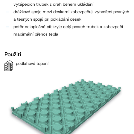
vytápěcích trubek z drah během ukládání
drážkové spoje mezi deskami zabezpečují vytvoření pevných
a těsných spojů při pokládání desek
potěr celoplošně překryje celý povrch trubek a zabezpečí
maximální přenos tepla
Použití
podlahové topení