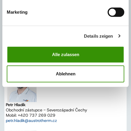
Prospekt Austrotherm Systémová deska
Marketing
Prohlášení o vlastnostech Austrotherm EPS Systémová
deska podlahového vytápění
Details zeigen
REGIONÁLNÍ ZASTOUPENÍ
Alle zulassen
Ablehnen
Petr Hladík
Obchodní zástupce - Severozápadní Čechy
Mobil: +420 737 269 029
petr.hladik@austrotherm.cz