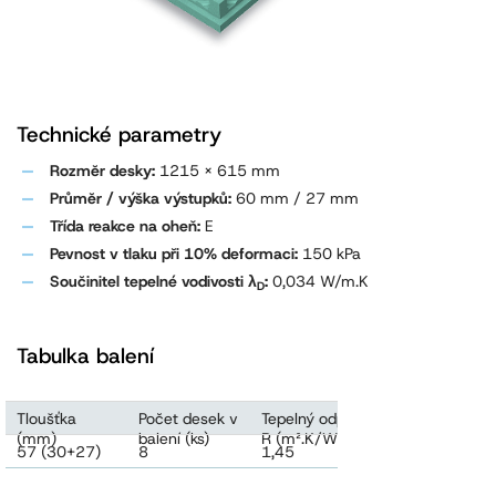
Technické parametry
Rozměr desky:
1215 x 615 mm
Průměr / výška výstupků:
60 mm / 27 mm
Třída reakce na oheň:
E
Pevnost v tlaku při 10% deformaci:
150 kPa
Součinitel tepelné vodivosti λ
:
0,034 W/m.K
D
Tabulka balení
Tloušťka
Počet desek v
Tepelný odpor
Plocha desek
(mm)
balení (ks)
R (m².K/W)
v balení (m²)
57 (30+27)
8
1,45
5,76