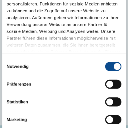
Kariéra
personalisieren, Funktionen für soziale Medien anbieten
zu können und die Zugriffe auf unsere Website zu
analysieren. Außerdem geben wir Informationen zu Ihrer
Verwendung unserer Website an unsere Partner für
KE STAŽENÍ
soziale Medien, Werbung und Analysen weiter. Unsere
Partner führen diese Informationen möglicherweise mit
Katalog výrobků Austrotherm
weiteren Daten zusammen, die Sie ihnen bereitgestellt
Prospekty
haben oder die sie im Rahmen Ihrer Nutzung der Dienste
Technické listy
gesammelt haben.
Impressum
Einwilligungsauswahl
Notwendig
Prohlášení o vlastnostech
Všeobecné a obchodní podmínky
Informace o ochraně osobních údajů
Präferenzen
Statistiken
Marketing