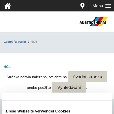
Prodej
Menu
Czech Republic
404
404
úvodní stránku
Stránka nebyla nalezena, přejděte na
Vyhledávání
anebo použijte
.
Diese Webseite verwendet Cookies