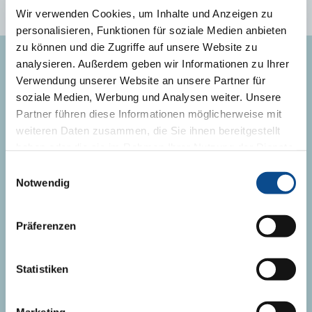
Wir verwenden Cookies, um Inhalte und Anzeigen zu
personalisieren, Funktionen für soziale Medien anbieten
zu können und die Zugriffe auf unsere Website zu
analysieren. Außerdem geben wir Informationen zu Ihrer
KONTAKT
Verwendung unserer Website an unsere Partner für
soziale Medien, Werbung und Analysen weiter. Unsere
Kontaktní formulá
ř
Partner führen diese Informationen möglicherweise mit
weiteren Daten zusammen, die Sie ihnen bereitgestellt
+420 737 269 011
haben oder die sie im Rahmen Ihrer Nutzung der Dienste
info@austrotherm.cz
gesammelt haben.
Impressum
Einwilligungsauswahl
Notwendig
ZATEPLENÍ FASÁDY
Präferenzen
IZOLACE PODLAHY
Statistiken
IZOLACE PLOCHÉ STŘECHY
IZOLACE ŠIKMÉ STŘECHY
Marketing