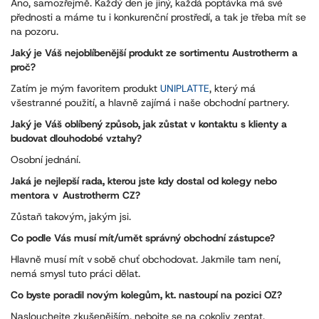
Ano, samozřejmě. Každý den je jiný, každá poptávka má své
přednosti a máme tu i konkurenční prostředí, a tak je třeba mít se
na pozoru.
Jaký je Váš nejoblíbenější produkt ze sortimentu Austrotherm a
proč?
Zatím je mým favoritem produkt
UNIPLATTE
, který má
všestranné použití, a hlavně zajímá i naše obchodní partnery.
Jaký je Váš oblíbený způsob, jak zůstat v kontaktu s klienty a
budovat dlouhodobé vztahy?
Osobní jednání.
Jaká je nejlepší rada, kterou jste kdy dostal od kolegy nebo
mentora v Austrotherm CZ?
Zůstaň takovým, jakým jsi.
Co podle Vás musí mít/umět správný obchodní zástupce?
Hlavně musí mít v sobě chuť obchodovat. Jakmile tam není,
nemá smysl tuto práci dělat.
Co byste poradil novým kolegům, kt. nastoupí na pozici OZ?
Naslouchejte zkušenějším, nebojte se na cokoliv zeptat,