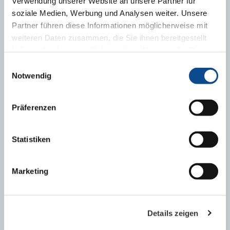
Verwendung unserer Website an unsere Partner für
soziale Medien, Werbung und Analysen weiter. Unsere
Partner führen diese Informationen möglicherweise mit
weiteren Daten zusammen, die Sie ihnen bereitgestellt
haben oder die sie im Rahmen Ihrer Nutzung der Dienste
gesammelt haben.
Impressum
Einwilligungsauswahl
Kariéra
Notwendig
MOHLO BY VÁS ZAJÍMAT
Präferenzen
Videa o společnosti
Statistiken
Medailonky zaměstnanců
Spolu stavíme budoucnost – přidej se k nám!
Marketing
Details zeigen