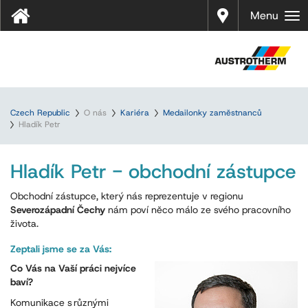
Prodej
Menu
Czech Republic
O nás
Kariéra
Medailonky zaměstnanců
Hladík Petr
Hladík Petr - obchodní zástupce
Obchodní zástupce, který nás reprezentuje v regionu
Severozápadní Čechy
nám poví něco málo ze svého pracovního
života.
Zeptali jsme se za Vás:
Co Vás na Vaší práci nejvíce
baví?
Komunikace s různými