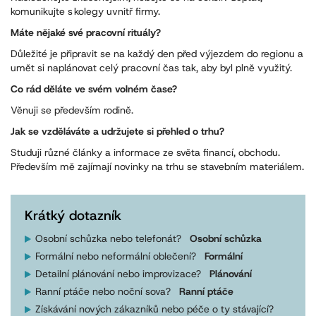
komunikujte s kolegy uvnitř firmy.
Máte nějaké své pracovní rituály?
Důležité je připravit se na každý den před výjezdem do regionu a
umět si naplánovat celý pracovní čas tak, aby byl plně využitý.
Co rád děláte ve svém volném čase?
Věnuji se především rodině.
Jak se vzděláváte a udržujete si přehled o trhu?
Studuji různé články a informace ze světa financí, obchodu.
Především mě zajímají novinky na trhu se stavebním materiálem.
Krátký dotazník
Osobní schůzka nebo telefonát?
Osobní schůzka
Formální nebo neformální oblečení?
Formální
Detailní plánování nebo improvizace?
Plánování
Ranní ptáče nebo noční sova?
Ranní ptáče
Získávání nových zákazníků nebo péče o ty stávající?