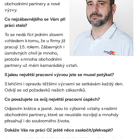
obchodními partnery a nové
výzvy.
Co nejzábavnějšího se Vám při
práci stalo?
To se nedá říct jedním slovem
vzhledem k tomu, že u firmy již
pracuji 15. rokem. Zábavných i
úsměvných chvil je mnoho,
protože s mnoha obchodními
partnery už mám kamarádský vztah.
S jakou největší pracovní výzvou jste se musel potýkat?
S lehčími i opravdu těžšími výzvami se setkávám každý den.
Odvíjí se od požadavků našich zákazníků.
Co považujete za svůj největší pracovní úspěch?
Odpovím krátce a jasně. Jsou to výborné vztahy s našimi
obchodními partnery, které se neustále rozvíjejí a mnohdy
přesahují i do soukromého života.
Dokáže Vás na práci OZ ještě něco zaskočit/překvapit?