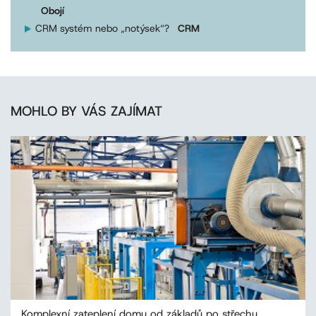
Obojí
CRM systém nebo „notýsek“?
CRM
MOHLO BY VÁS ZAJÍMAT
Komplexní zateplení domu od základů po střechu